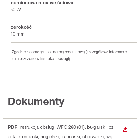
Znamionowa moc wejściowa
350 W
Szerokość
110 mm
Zgodnie z obowiązującą normą produktową (szczegółowe informacje
zamieszczono w instrukcji obsługi)
Dokumenty
PDF
Instrukcja obsługi WFO 280 (01)
, bułgarski, cz
WYŚWI
eski, niemiecki, angielski, francuski, chorwacki, wę