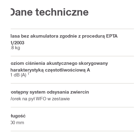
Dane techniczne
Masa bez akumulatora zgodnie z procedurą EPTA
01/2003
2.8 kg
Poziom ciśnienia akustycznego skorygowany
charakterystyką częstotliwościową A
1
81 dB (A)
Dostępny system odsysania zwiercin
Worek na pył WFO w zestawie
Długość
300 mm