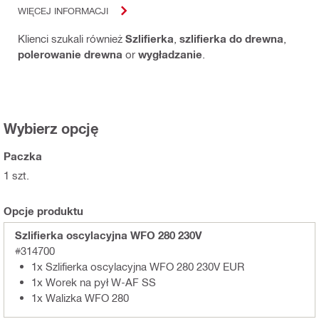
WIĘCEJ INFORMACJI
Klienci szukali również
Szlifierka
,
szlifierka do drewna
,
polerowanie drewna
or
wygładzanie
.
Wybierz opcję
Paczka
1 szt.
Opcje produktu
Szlifierka oscylacyjna WFO 280 230V
#314700
1x Szlifierka oscylacyjna WFO 280 230V EUR
1x Worek na pył W-AF SS
1x Walizka WFO 280