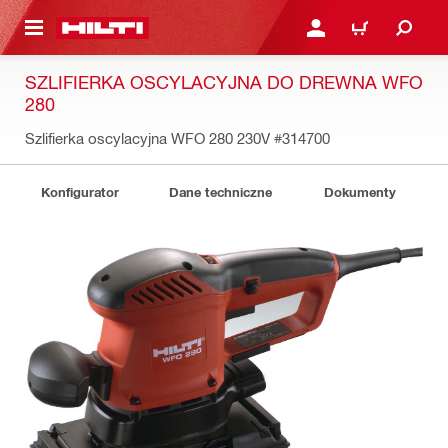
 STRONY GŁÓWNEJ
ZALOGUJ SIĘ LUB ZARE
KOSZYK
SZLIFIERKA OSCYLACYJNA DO DREWNA WFO
280
Szlifierka oscylacyjna WFO 280 230V
#314700
Konfigurator
Dane techniczne
Dokumenty