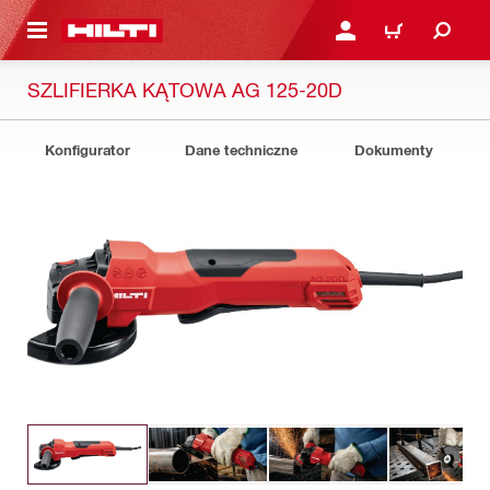
 STRONY GŁÓWNEJ
ZALOGUJ SIĘ LUB ZARE
KOSZYK
SZLIFIERKA KĄTOWA AG 125-20D
Konfigurator
Dane techniczne
Dokumenty