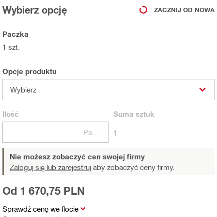
Wybierz opcję
ZACZNIJ OD NOWA
Paczka
1 szt.
Opcje produktu
Wybierz
Ilość
Suma
sztuk
Paczki
1
Nie możesz zobaczyć cen swojej firmy
Zaloguj się lub zarejestruj
aby zobaczyć ceny firmy.
Od 1 670,75 PLN
Sprawdź cenę we flocie