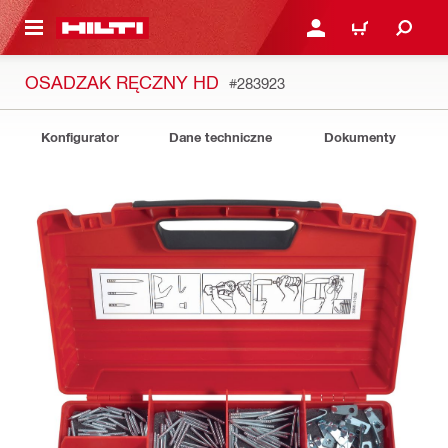
 STRONY GŁÓWNEJ
ZALOGUJ SIĘ LUB ZARE
KOSZYK
OSADZAK RĘCZNY HD
#283923
Konfigurator
Dane techniczne
Dokumenty