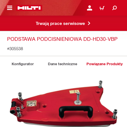
 STRONY GŁÓWNEJ
ZALOGUJ SIĘ LUB ZARE
KOSZYK
Trwają prace serwisowe
PODSTAWA PODCISNIENIOWA DD-HD30-VBP
#305538
Konfigurator
Dane techniczne
Powiązane Produkty