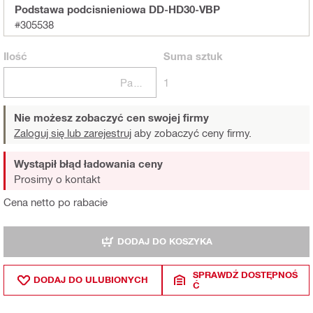
Podstawa podcisnieniowa DD-HD30-VBP
#305538
Ilość
Suma
sztuk
Paczki
1
Nie możesz zobaczyć cen swojej firmy
Zaloguj się lub zarejestruj
aby zobaczyć ceny firmy.
Wystąpił błąd ładowania ceny
Prosimy o kontakt
Cena netto po rabacie
DODAJ DO KOSZYKA
SPRAWDŹ DOSTĘPNOŚ
DODAJ DO ULUBIONYCH
Ć