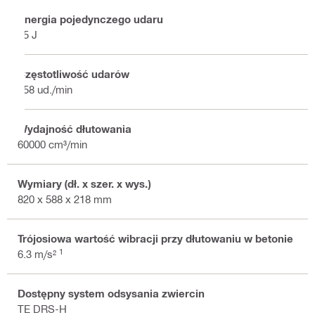
Energia pojedynczego udaru
85 J
Częstotliwość udarów
858 ud./min
Wydajność dłutowania
60000 cm³/min
Wymiary (dł. x szer. x wys.)
820 x 588 x 218 mm
Trójosiowa wartość wibracji przy dłutowaniu w betonie
1
6.3 m/s²
Dostępny system odsysania zwiercin
TE DRS-H