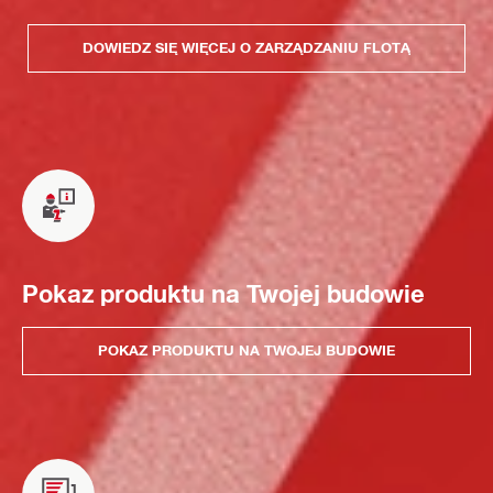
DOWIEDZ SIĘ WIĘCEJ O ZARZĄDZANIU FLOTĄ
Pokaz produktu na Twojej budowie
POKAZ PRODUKTU NA TWOJEJ BUDOWIE