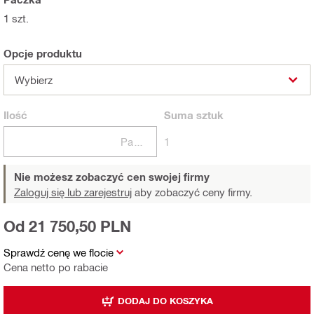
1 szt.
Opcje produktu
Wybierz
Ilość
Suma
sztuk
Paczki
1
Nie możesz zobaczyć cen swojej firmy
Zaloguj się lub zarejestruj
aby zobaczyć ceny firmy.
Od 21 750,50 PLN
Sprawdź cenę we flocie
Cena netto po rabacie
DODAJ DO KOSZYKA