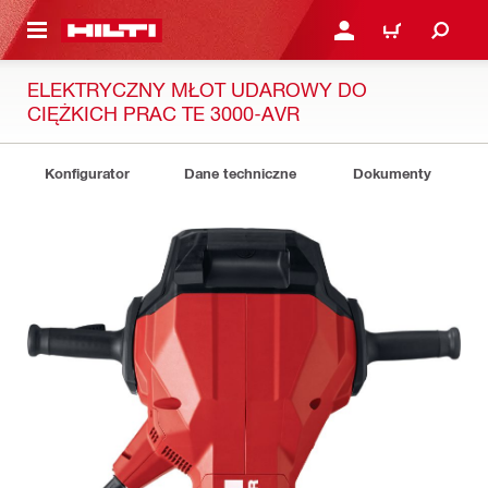
 STRONY GŁÓWNEJ
ZALOGUJ SIĘ LUB ZARE
KOSZYK
ELEKTRYCZNY MŁOT UDAROWY DO
CIĘŻKICH PRAC TE 3000-AVR
Konfigurator
Dane techniczne
Dokumenty