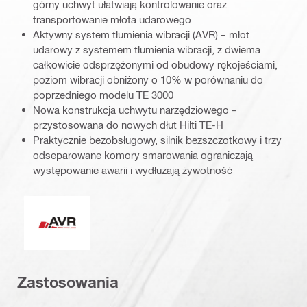
górny uchwyt ułatwiają kontrolowanie oraz
transportowanie młota udarowego
Aktywny system tłumienia wibracji (AVR) – młot
udarowy z systemem tłumienia wibracji, z dwiema
całkowicie odsprzężonymi od obudowy rękojeściami,
poziom wibracji obniżony o 10% w porównaniu do
poprzedniego modelu TE 3000
Nowa konstrukcja uchwytu narzędziowego –
przystosowana do nowych dłut Hilti TE-H
Praktycznie bezobsługowy, silnik bezszczotkowy i trzy
odseparowane komory smarowania ograniczają
występowanie awarii i wydłużają żywotność
AVR – aktywny system tłumienia wibracji
Zastosowania