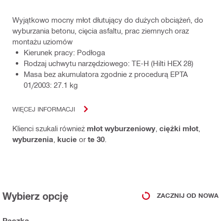
Wyjątkowo mocny młot dłutujący do dużych obciążeń, do
wyburzania betonu, cięcia asfaltu, prac ziemnych oraz
montażu uziomów
Kierunek pracy: Podłoga
Rodzaj uchwytu narzędziowego: TE-H (Hilti HEX 28)
Masa bez akumulatora zgodnie z procedurą EPTA
01/2003: 27.1 kg
WIĘCEJ INFORMACJI
Klienci szukali również
młot wyburzeniowy
,
ciężki młot
,
wyburzenia
,
kucie
or
te 30
.
Wybierz opcję
ZACZNIJ OD NOWA
Paczka