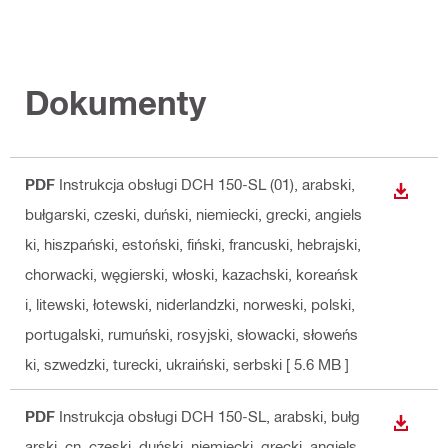
Dokumenty
PDF
Instrukcja obsługi DCH 150-SL (01)
, arabski,
WYŚWI
bułgarski, czeski, duński, niemiecki, grecki, angiels
ki, hiszpański, estoński, fiński, francuski, hebrajski,
chorwacki, węgierski, włoski, kazachski, koreańsk
i, litewski, łotewski, niderlandzki, norweski, polski,
portugalski, rumuński, rosyjski, słowacki, słoweńs
ki, szwedzki, turecki, ukraiński, serbski
[ 5.6 MB ]
PDF
Instrukcja obsługi DCH 150-SL
, arabski, bułg
WYŚWI
arski, cn, czeski, duński, niemiecki, grecki, angiels