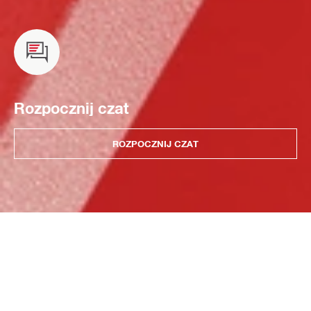
Rozpocznij czat
ROZPOCZNIJ CZAT