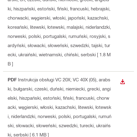
ki, hiszpański, estoński, fiński, francuski, hebrajski,
chorwacki, węgierski, włoski, japoński, kazachski,
koreański, litewski, łotewski, malajski, niderlandzki,
norweski, polski, portugalski, rumuński, rosyjski, s
ardyński, słowacki, słoweński, szwedzki, tajski, tur
ecki, ukraiński, wietnamski, chiński, serbski
[ 1.8 M
B ]
PDF
Instrukcja obsługi VC 20X; VC 40X (05)
, arabs
WYŚWI
ki, bułgarski, czeski, duński, niemiecki, grecki, angi
elski, hiszpański, estoński, fiński, francuski, chorw
acki, węgierski, włoski, kazachski, litewski, łotewsk
i, niderlandzki, norweski, polski, portugalski, rumuń
ski, słowacki, słoweński, szwedzki, turecki, ukraińs
ki, serbski
[ 6.1 MB ]