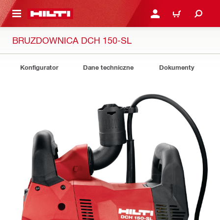
 STRONY GŁÓWNEJ
ZALOGUJ SIĘ LUB ZARE
KOSZYK
BRUZDOWNICA DCH 150-SL
Konfigurator
Dane techniczne
Dokumenty