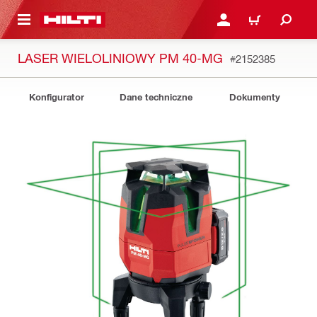
 STRONY GŁÓWNEJ
ZALOGUJ SIĘ LUB ZARE
KOSZYK
LASER WIELOLINIOWY PM 40-MG
#2152385
Konfigurator
Dane techniczne
Dokumenty