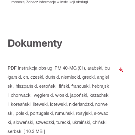
roboczą. Zobacz informację w instrukcji obsługi
Dokumenty
PDF
Instrukcja obsługi PM 40-MG (01)
, arabski, bu
WYŚWI
łgarski, cn, czeski, duński, niemiecki, grecki, angiel
ski, hiszpański, estoński, fiński, francuski, hebrajsk
i, chorwacki, węgierski, włoski, japoński, kazachsk
i, koreański, litewski, łotewski, niderlandzki, norwe
ski, polski, portugalski, rumuński, rosyjski, słowac
ki, słoweński, szwedzki, turecki, ukraiński, chiński,
serbski
[ 10.3 MB ]