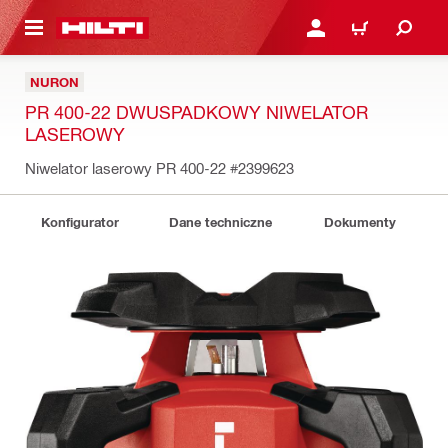
 STRONY GŁÓWNEJ
ZALOGUJ SIĘ LUB ZARE
KOSZYK
NURON
PR 400-22 DWUSPADKOWY NIWELATOR
LASEROWY
Niwelator laserowy PR 400-22
#2399623
Konfigurator
Dane techniczne
Dokumenty