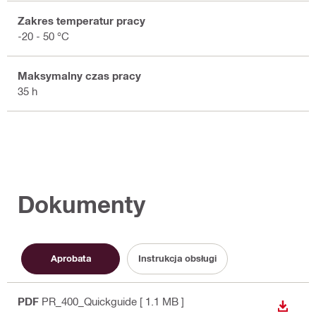
Zakres temperatur pracy
-20 - 50 °C
Maksymalny czas pracy
35 h
Dokumenty
Aprobata
Instrukcja obsługi
PDF
PR_400_Quickguide
[ 1.1 MB ]
WYŚWI