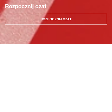
Rozpocznij czat
ROZPOCZNIJ CZAT