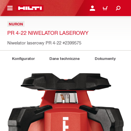
 STRONY GŁÓWNEJ
ZALOGUJ SIĘ LUB ZARE
KOSZYK
NURON
PR 4-22 NIWELATOR LASEROWY
Niwelator laserowy PR 4-22
#2399575
Konfigurator
Dane techniczne
Dokumenty