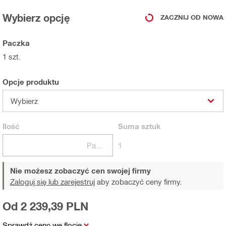
Wybierz opcję
ZACZNIJ OD NOWA
Paczka
1 szt.
Opcje produktu
Wybierz
Ilość
Suma
sztuk
Paczki
1
Nie możesz zobaczyć cen swojej firmy
Zaloguj się lub zarejestruj
aby zobaczyć ceny firmy.
Od 2 239,39 PLN
Sprawdź cenę we flocie