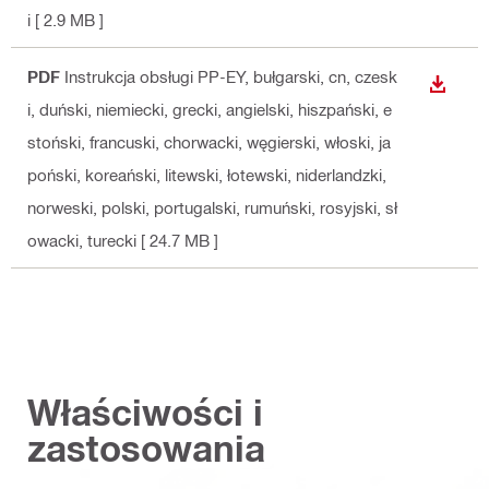
i
[ 2.9 MB ]
PDF
Instrukcja obsługi PP-EY
, bułgarski, cn, czesk
WYŚWI
i, duński, niemiecki, grecki, angielski, hiszpański, e
stoński, francuski, chorwacki, węgierski, włoski, ja
poński, koreański, litewski, łotewski, niderlandzki,
norweski, polski, portugalski, rumuński, rosyjski, sł
owacki, turecki
[ 24.7 MB ]
Właściwości i
zastosowania