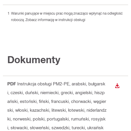
Warunki panujące w miejscu prac mogą znacząco wpłynąć na odległość
roboczą. Zobacz informację w instrukcji obsługi
Dokumenty
PDF
Instrukcja obsługi PM2-PE
, arabski, bułgarsk
WYŚWI
i, czeski, duński, niemiecki, grecki, angielski, hiszp
ański, estoński, fiński, francuski, chorwacki, węgier
ski, włoski, kazachski, litewski, łotewski, niderlandz
ki, norweski, polski, portugalski, rumuński, rosyjsk
i, słowacki, słoweński, szwedzki, turecki, ukraińsk