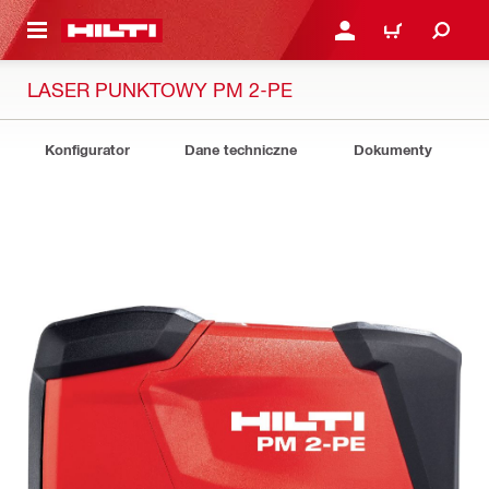
 STRONY GŁÓWNEJ
ZALOGUJ SIĘ LUB ZARE
KOSZYK
LASER PUNKTOWY PM 2-PE
Konfigurator
Dane techniczne
Dokumenty