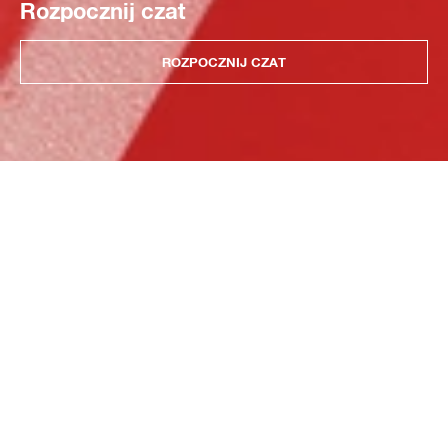
Rozpocznij czat
ROZPOCZNIJ CZAT