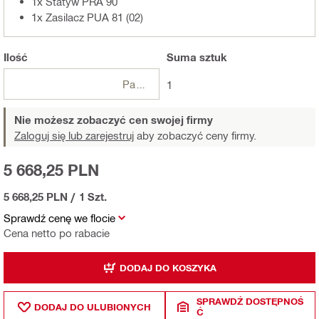
1x Statyw PRA 90
1x Zasilacz PUA 81 (02)
Ilość
Suma
sztuk
Paczki
1
Nie możesz zobaczyć cen swojej firmy
Zaloguj się lub zarejestruj
aby zobaczyć ceny firmy.
5 668,25 PLN
5 668,25 PLN
/
1 Szt.
Sprawdź cenę we flocie
Cena netto po rabacie
DODAJ DO KOSZYKA
SPRAWDŹ DOSTĘPNOŚ
DODAJ DO ULUBIONYCH
Ć