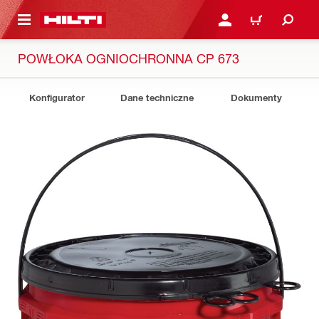
 STRONY GŁÓWNEJ
ZALOGUJ SIĘ LUB ZARE
KOSZYK
POWŁOKA OGNIOCHRONNA CP 673
Konfigurator
Dane techniczne
Dokumenty