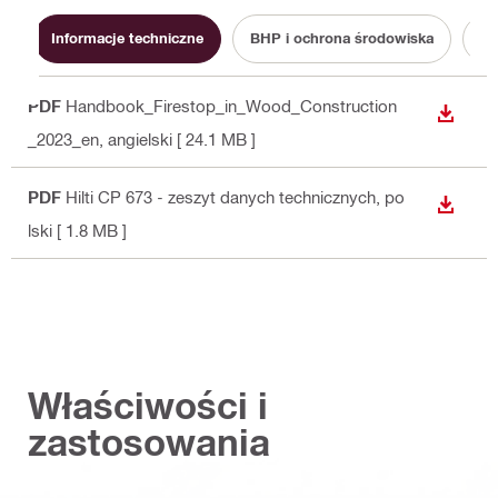
Informacje techniczne
BHP i ochrona środowiska
PDF
Handbook_Firestop_in_Wood_Construction
WYŚWI
_2023_en
, angielski
[ 24.1 MB ]
PDF
Hilti CP 673 - zeszyt danych technicznych
, po
WYŚWI
lski
[ 1.8 MB ]
Właściwości i
zastosowania