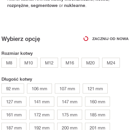
rozprężne
,
segmentowe
or
nuklearne
.
Wybierz opcję
ZACZNIJ OD NOWA
Rozmiar kotwy
M8
M10
M12
M16
M20
M24
Długość kotwy
92 mm
106 mm
107 mm
121 mm
127 mm
141 mm
147 mm
160 mm
161 mm
172 mm
175 mm
185 mm
187 mm
192 mm
200 mm
201 mm