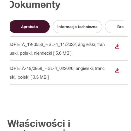
Dokumenty
Aprobata
Informacje techniczne
Broszu
PDF
ETA_19-0556_HSL-4_11/2022
, angielski, fran
WYŚWI
cuski, polski, niemiecki
[ 5.6 MB ]
PDF
ETA-19/0858_HSL-4_022020
, angielski, franc
WYŚWI
uski, polski
[ 3.3 MB ]
Właściwości i