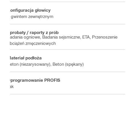
Konfiguracja głowicy
Z gwintem zewnętrznym
Aprobaty / raporty z prób
Badania ogniowe, Badania sejsmiczne, ETA, Przenoszenie
obciążeń zmęczeniowych
Materiał podłoża
Beton (niezarysowany), Beton (spękany)
Oprogramowanie PROFIS
Tak