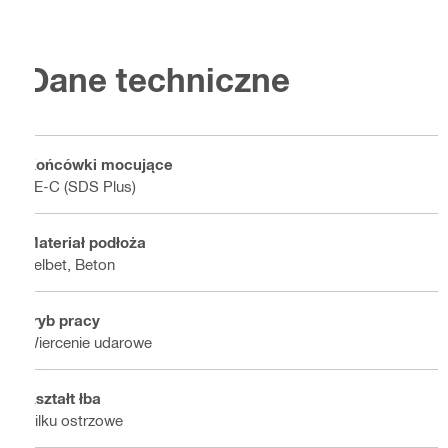
Dane techniczne
Końcówki mocujące
TE-C (SDS Plus)
Materiał podłoża
Żelbet, Beton
Tryb pracy
Wiercenie udarowe
Kształt łba
Kilku ostrzowe