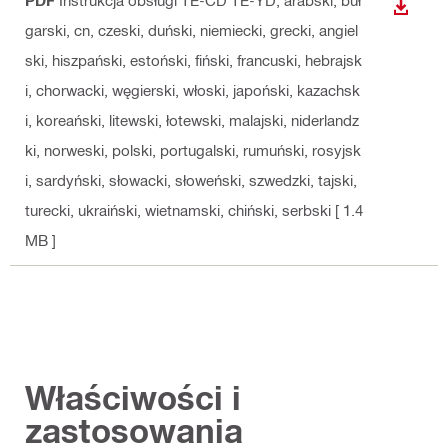
PDF
Instrukcja obsługi TE-CD TE-YD
, arabski, buł
WYŚWI
garski, cn, czeski, duński, niemiecki, grecki, angiel
ski, hiszpański, estoński, fiński, francuski, hebrajsk
i, chorwacki, węgierski, włoski, japoński, kazachsk
i, koreański, litewski, łotewski, malajski, niderlandz
ki, norweski, polski, portugalski, rumuński, rosyjsk
i, sardyński, słowacki, słoweński, szwedzki, tajski,
turecki, ukraiński, wietnamski, chiński, serbski
[ 1.4
MB ]
Właściwości i
zastosowania