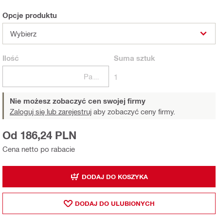
Opcje produktu
Wybierz
Ilość
Suma
sztuk
Paczki
1
Nie możesz zobaczyć cen swojej firmy
Zaloguj się lub zarejestruj
aby zobaczyć ceny firmy.
Od 186,24 PLN
Cena netto po rabacie
DODAJ DO KOSZYKA
DODAJ DO ULUBIONYCH