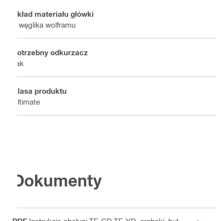
Skład materiału główki
Z węglika wolframu
Potrzebny odkurzacz
Tak
Klasa produktu
Ultimate
Dokumenty