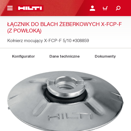
 STRONY GŁÓWNEJ
ZALOGUJ SIĘ LUB ZARE
KOSZYK
ŁĄCZNIK DO BLACH ŻEBERKOWYCH X-FCP-F
(Z POWŁOKĄ)
Kołnierz mocujący X-FCP-F 5/10
#308859
Konfigurator
Dane techniczne
Dokumenty