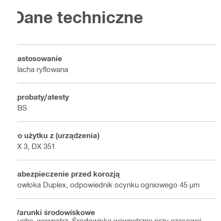
Dane techniczne
Zastosowanie
Blacha ryflowana
Aprobaty/atesty
ABS
Do użytku z (urządzenia)
BX 3, DX 351
Zabezpieczenie przed korozją
Powłoka Duplex, odpowiednik ocynku ogniowego 45 µm
Warunki środowiskowe
Suche, wewnątrz, Środowiska wewnętrzne przy czasowej