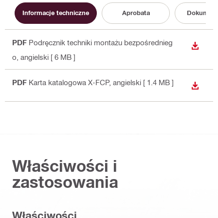
Informacje techniczne
Aprobata
Dokument
PDF
Podręcznik techniki montażu bezpośrednieg
WYŚWI
o
, angielski
[ 6 MB ]
PDF
Karta katalogowa X-FCP
, angielski
[ 1.4 MB ]
WYŚWI
Właściwości i
zastosowania
Właściwości