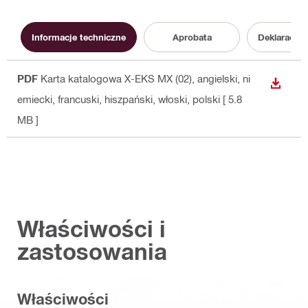
Informacje techniczne
Aprobata
Deklaracja
PDF
Karta katalogowa X-EKS MX (02)
, angielski, ni
WYŚWI
emiecki, francuski, hiszpański, włoski, polski
[ 5.8
MB ]
Właściwości i
zastosowania
Właściwości