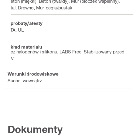
Beton (miękki), Beton (twardy), Mur (bloczek wapienny),
Stal, Drewno, Mur, cegła/pustak
Aprobaty/atesty
ETA, UL
Skład materiału
Bez halogenów i silikonu, LABS Free, Stabilizowany przed
UV
Warunki środowiskowe
Suche, wewnątrz
Dokumenty