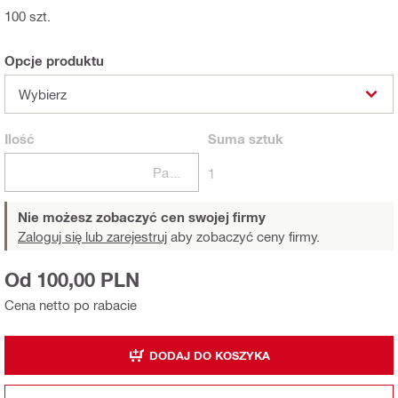
100 szt.
Opcje produktu
Wybierz
Ilość
Suma
sztuk
Paczki
1
Nie możesz zobaczyć cen swojej firmy
Zaloguj się lub zarejestruj
aby zobaczyć ceny firmy.
Od 100,00 PLN
Cena netto po rabacie
DODAJ DO KOSZYKA