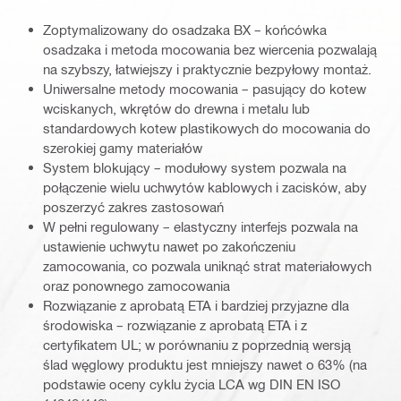
Zoptymalizowany do osadzaka BX – końcówka
osadzaka i metoda mocowania bez wiercenia pozwalają
na szybszy, łatwiejszy i praktycznie bezpyłowy montaż.
Uniwersalne metody mocowania – pasujący do kotew
wciskanych, wkrętów do drewna i metalu lub
standardowych kotew plastikowych do mocowania do
szerokiej gamy materiałów
System blokujący – modułowy system pozwala na
połączenie wielu uchwytów kablowych i zacisków, aby
poszerzyć zakres zastosowań
W pełni regulowany – elastyczny interfejs pozwala na
ustawienie uchwytu nawet po zakończeniu
zamocowania, co pozwala uniknąć strat materiałowych
oraz ponownego zamocowania
Rozwiązanie z aprobatą ETA i bardziej przyjazne dla
środowiska – rozwiązanie z aprobatą ETA i z
certyfikatem UL; w porównaniu z poprzednią wersją
ślad węglowy produktu jest mniejszy nawet o 63% (na
podstawie oceny cyklu życia LCA wg DIN EN ISO