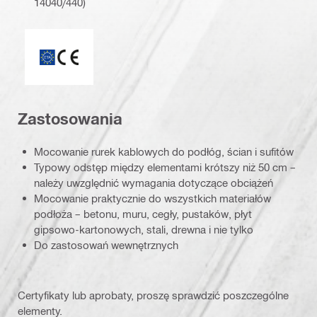
14040/440)
ETA_CE_Logo_2to1 (3608215)
Zastosowania
Mocowanie rurek kablowych do podłóg, ścian i sufitów
Typowy odstęp między elementami krótszy niż 50 cm –
należy uwzględnić wymagania dotyczące obciążeń
Mocowanie praktycznie do wszystkich materiałów
podłoża – betonu, muru, cegły, pustaków, płyt
gipsowo-kartonowych, stali, drewna i nie tylko
Do zastosowań wewnętrznych
Certyfikaty lub aprobaty, proszę sprawdzić poszczególne
elementy.