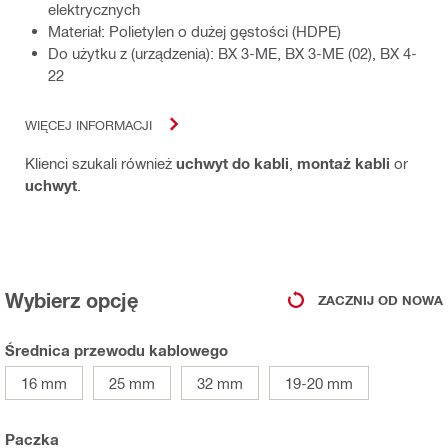
elektrycznych
Materiał: Polietylen o dużej gęstości (HDPE)
Do użytku z (urządzenia): BX 3-ME, BX 3-ME (02), BX 4-
22
WIĘCEJ INFORMACJI
Klienci szukali również
uchwyt do kabli
,
montaż kabli
or
uchwyt
.
Wybierz opcję
ZACZNIJ OD NOWA
Średnica przewodu kablowego
16 mm
25 mm
32 mm
19-20 mm
Paczka