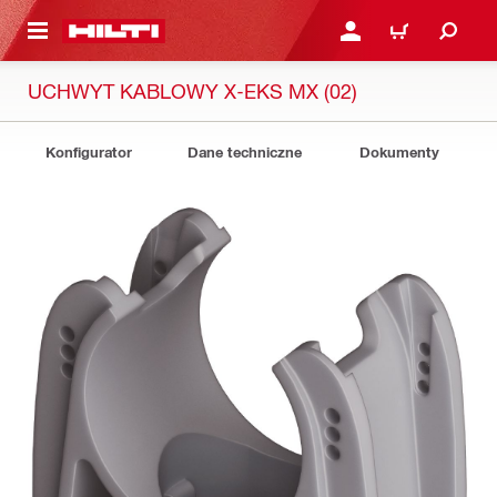
 STRONY GŁÓWNEJ
ZALOGUJ SIĘ LUB ZARE
KOSZYK
UCHWYT KABLOWY X-EKS MX (02)
Konfigurator
Dane techniczne
Dokumenty