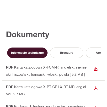
Dokumenty
Informacje techniczne
Broszura
Aproba
PDF
Karta katalogowa X-FCM-R
, angielski, niemie
WYŚWI
cki, hiszpański, francuski, włoski, polski
[ 5.2 MB ]
PDF
Karta katalogowa X-BT-GR i X-BT-MR
, angiel
WYŚWI
ski
[ 2.7 MB ]
PDF
Podręcznik techniki montażu bezpośrednieg