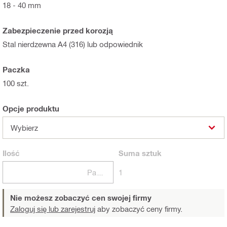
18 - 40 mm
Zabezpieczenie przed korozją
Stal nierdzewna A4 (316) lub odpowiednik
Paczka
100 szt.
Opcje produktu
Wybierz
Ilość
Suma
sztuk
Paczki
1
Nie możesz zobaczyć cen swojej firmy
Zaloguj się lub zarejestruj
aby zobaczyć ceny firmy.