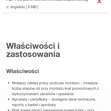
WYŚWI
o
, angielski
[ 6 MB ]
Właściwości i
zastosowania
Właściwości
Mniejszy nakład pracy podczas montażu – mniejsza
liczba etapów niż przy montażu krat pomostowych z
wykorzystaniem zacisków i spawania
Aprobaty i certyfikaty – dostępne dane techniczne,
raporty z badań i aprobaty
Brak konieczności naprawiania powierzchni – przy