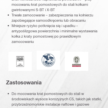
mocowaniu krat pomostowych do stali kołkami
gwintowanymi S-BT i X-BT
Trwałe zamocowanie – zabezpieczenia na kołnierzu
zapobiegające samoodkręceniu lub obracaniu
Mniejsze ryzyko potknięcia się i upadku –
antypoślizgowa powierzchnia i minimalne wystawania
kołka z kraty pomostowej po prawidłowym
zamocowaniu
Towarzystwo American Bureau of Sh
Lloyd's Register
Bureau Veritas
Zastosowania
Do mocowania krat pomostowych do stali w
środowiskach wysoce korozyjnych C5, takich jak statki,
przybrzeżnomorskie instalacje naftowe i gazowe