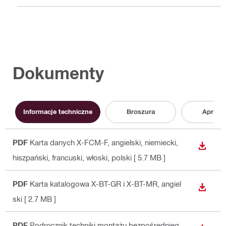
Dokumenty
Informacje techniczne
Broszura
Aproba
PDF
Karta danych X-FCM-F
, angielski, niemiecki,
WYŚWI
hiszpański, francuski, włoski, polski
[ 5.7 MB ]
PDF
Karta katalogowa X-BT-GR i X-BT-MR
, angiel
WYŚWI
ski
[ 2.7 MB ]
PDF
Podręcznik techniki montażu bezpośrednieg