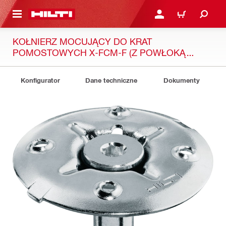
 STRONY GŁÓWNEJ
ZALOGUJ SIĘ LUB ZARE
KOSZYK
KOŁNIERZ MOCUJĄCY DO KRAT
POMOSTOWYCH X-FCM-F (Z POWŁOKĄ
DUPLEX)
Konfigurator
Dane techniczne
Dokumenty