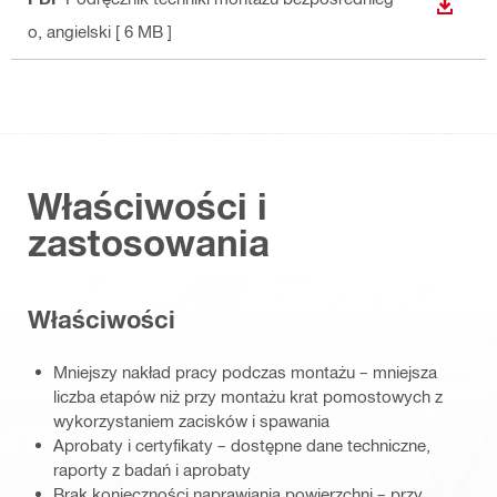
WYŚWI
o
, angielski
[ 6 MB ]
Właściwości i
zastosowania
Właściwości
Mniejszy nakład pracy podczas montażu – mniejsza
liczba etapów niż przy montażu krat pomostowych z
wykorzystaniem zacisków i spawania
Aprobaty i certyfikaty – dostępne dane techniczne,
raporty z badań i aprobaty
Brak konieczności naprawiania powierzchni – przy