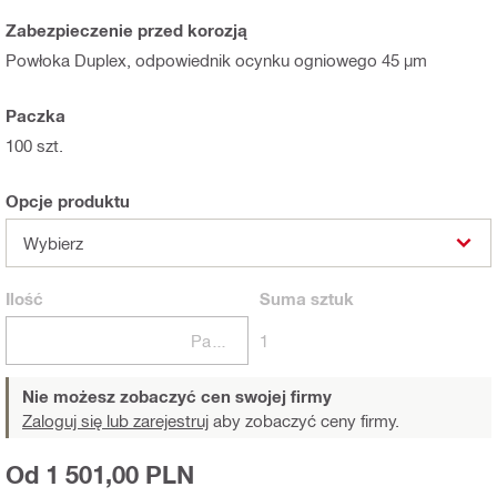
Zabezpieczenie przed korozją
Powłoka Duplex, odpowiednik ocynku ogniowego 45 µm
Paczka
100 szt.
Opcje produktu
Wybierz
Ilość
Suma
sztuk
Paczki
1
Nie możesz zobaczyć cen swojej firmy
Zaloguj się lub zarejestruj
aby zobaczyć ceny firmy.
Od 1 501,00 PLN