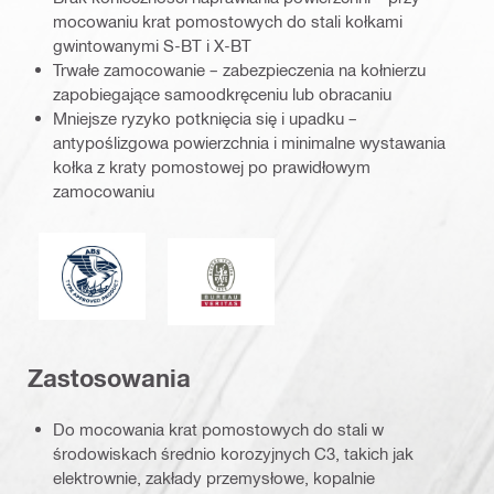
mocowaniu krat pomostowych do stali kołkami
gwintowanymi S-BT i X-BT
Trwałe zamocowanie – zabezpieczenia na kołnierzu
zapobiegające samoodkręceniu lub obracaniu
Mniejsze ryzyko potknięcia się i upadku –
antypoślizgowa powierzchnia i minimalne wystawania
kołka z kraty pomostowej po prawidłowym
zamocowaniu
Towarzystwo American Bureau of Shipping
Bureau Veritas
Zastosowania
Do mocowania krat pomostowych do stali w
środowiskach średnio korozyjnych C3, takich jak
elektrownie, zakłady przemysłowe, kopalnie