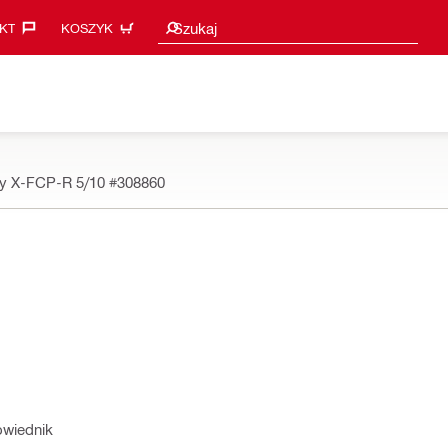
Sugestie wyszukiwania
Szukaj
KT‎
KOSZYK
cy X-FCP-R 5/10
#308860
owiednik