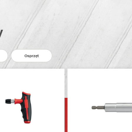
y
Osprzęt