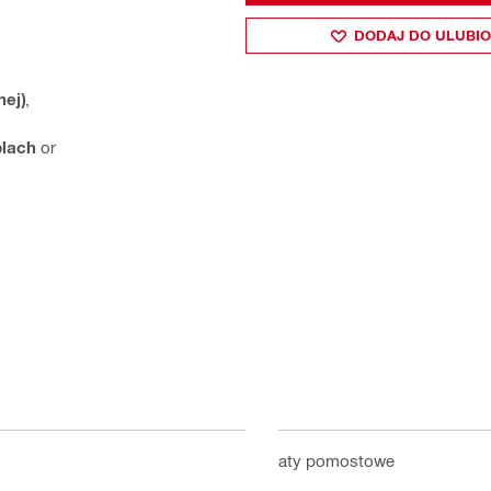
DODAJ DO ULUBI
nej)
,
blach
or
Kraty pomostowe