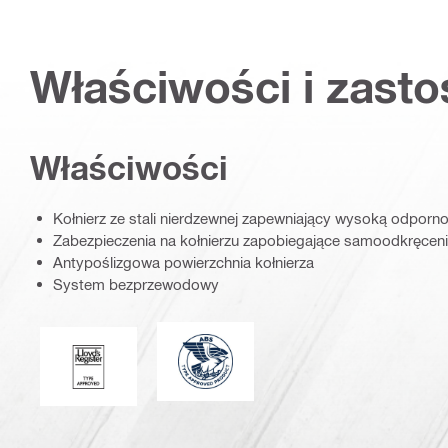
Właściwości i zast
Właściwości
Kołnierz ze stali nierdzewnej zapewniający wysoką odporno
Zabezpieczenia na kołnierzu zapobiegające samoodkręcen
Antypoślizgowa powierzchnia kołnierza
System bezprzewodowy
Towarzystwo American Bureau of Sh
Lloyd's Register