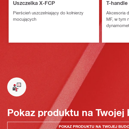
Uszczelka X-FCP
T-handle
Pierścień uszczelniający do kołnierzy
Akcesoria 
mocujących
MF, w tym n
dynamomet
Pokaz produktu na Twojej
POKAZ PRODUKTU NA TWOJEJ BUD