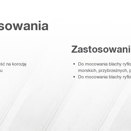
osowania
Zastosowani
ść na korozję
Do mocowania blachy ryflo
iu
morskich, przybrzeżnych, 
Do mocowania blachy ryfl
ipping