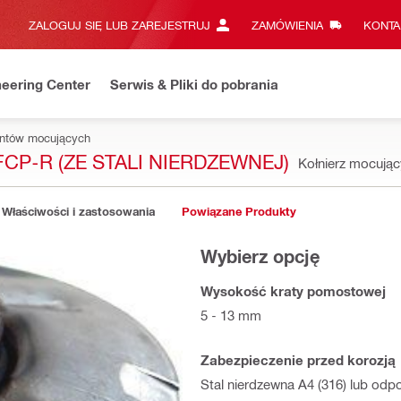
ZALOGUJ SIĘ LUB ZAREJESTRUJ
ZAMÓWIENIA
KONTA
eering Center
Serwis & Pliki do pobrania
entów mocujących
P-R (ZE STALI NIERDZEWNEJ)
Kołnierz mocują
Właściwości i zastosowania
Powiązane Produkty
Wybierz opcję
Wysokość kraty pomostowej
5 - 13 mm
Zabezpieczenie przed korozją
Stal nierdzewna A4 (316) lub odp