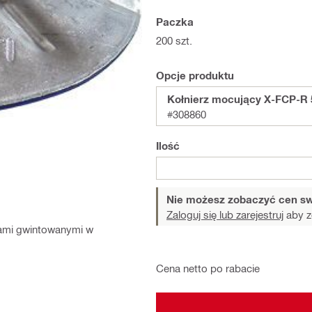
Paczka
200 szt.
Opcje produktu
Kołnierz mocujący X-FCP-R 
#308860
Ilość
Nie możesz zobaczyć cen sw
Zaloguj się lub zarejestruj
aby z
kami gwintowanymi w
Cena netto po rabacie