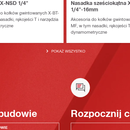
 X-NSD 1/4"
Nasadka sześciokątna
1/4"-16mm
do kołków gwintowanych X-BT-
asadki, rękojeści T i narzędzia
Akcesoria do kołków gwintow
ryczne
MF, w tym nasadki, rękojeści T
dynamometryczne
POKAŻ WSZYSTKO
 budowie
Rozpocznij c
OWIE