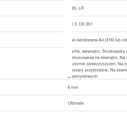
ABS, LR
BX 3, DX 351
Stal nierdzewna A4 (316) lub o
Suche, wewnątrz, Środowiska 
zastosowania na zewnątrz, Na 
poziomie zanieczyszczeń, Na z
Obszary przybrzeżne, Na zewną
przemysłowych
6 mm
Ultimate