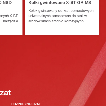
 X-NSD
Kołki gwintowane X-ST-GR M8
Kołek gwintowany do krat pomostowych i
anych X-BT-
uniwersalnych zamocowań do stali w
 i narzędzia
środowiskach średnio korozyjnych
zat
ROZPOCZNIJ CZAT