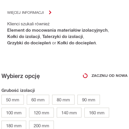
WIĘCEJ INFORMACJI
Klienci szukali również
Element do mocowania materiałów izolacyjnych
,
Kołki do izolacji
,
Talerzyki do izolacji
,
Grzybki do dociepleń
or
Kołki do dociepleń
.
Wybierz opcję
ZACZNIJ OD NOWA
Grubość izolacji
50 mm
60 mm
80 mm
90 mm
100 mm
120 mm
140 mm
160 mm
180 mm
200 mm