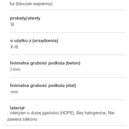
Mur (bloczek wapienny)
Aprobaty/atesty
ITB
Do użytku z (urządzenia)
DX-IE
Minimalna grubość podłoża (beton)
80 mm
Minimalna grubość podłoża (stal)
4 mm
Materiał
Polietylen o dużej gęstości (HDPE), Bez halogenów, Nie
zawiera silikonu