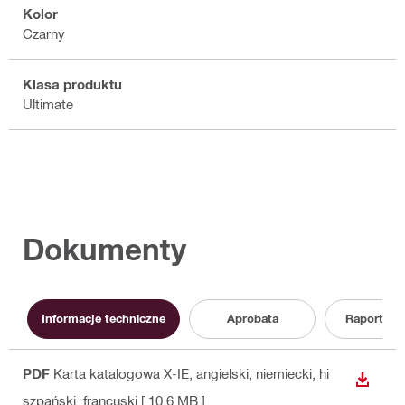
Kolor
Czarny
Klasa produktu
Ultimate
Dokumenty
Informacje techniczne
Aprobata
Raport z 
PDF
Karta katalogowa X-IE
, angielski, niemiecki, hi
WYŚWI
szpański, francuski
[ 10.6 MB ]