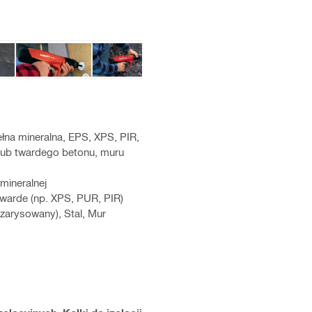
łna mineralna, EPS, XPS, PIR,
lub twardego betonu, muru
 mineralnej
y twarde (np. XPS, PUR, PIR)
ezarysowany), Stal, Mur