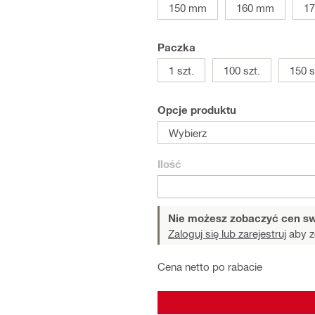
150 mm
160 mm
1
Paczka
1 szt.
100 szt.
150 s
Opcje produktu
Wybierz
Ilość
Nie możesz zobaczyć cen sw
Zaloguj się lub zarejestruj
aby z
Cena netto po rabacie