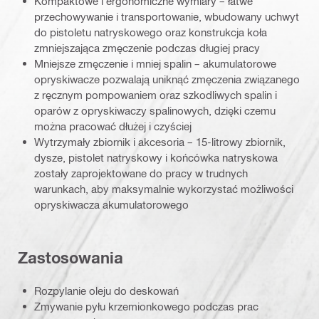
Kompaktowe i ergonomiczne wymiary – łatwe
przechowywanie i transportowanie, wbudowany uchwyt
do pistoletu natryskowego oraz konstrukcja koła
zmniejszająca zmęczenie podczas długiej pracy
Mniejsze zmęczenie i mniej spalin – akumulatorowe
opryskiwacze pozwalają uniknąć zmęczenia związanego
z ręcznym pompowaniem oraz szkodliwych spalin i
oparów z opryskiwaczy spalinowych, dzięki czemu
można pracować dłużej i czyściej
Wytrzymały zbiornik i akcesoria – 15-litrowy zbiornik,
dysze, pistolet natryskowy i końcówka natryskowa
zostały zaprojektowane do pracy w trudnych
warunkach, aby maksymalnie wykorzystać możliwości
opryskiwacza akumulatorowego
Zastosowania
Rozpylanie oleju do deskowań
Zmywanie pyłu krzemionkowego podczas prac