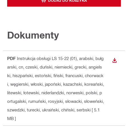
DODAJ DO KOSZYKA
Dokumenty
PDF
Instrukcja obsługi LS 15-22 (01)
, arabski, bułg
WYŚWI
arski, cn, czeski, duński, niemiecki, grecki, angiels
ki, hiszpański, estoński, fiński, francuski, chorwack
i, węgierski, włoski, japoński, kazachski, koreański,
litewski, łotewski, niderlandzki, norweski, polski, p
ortugalski, rumuński, rosyjski, słowacki, słoweński,
szwedzki, turecki, ukraiński, chiński, serbski
[ 5.1
MB ]