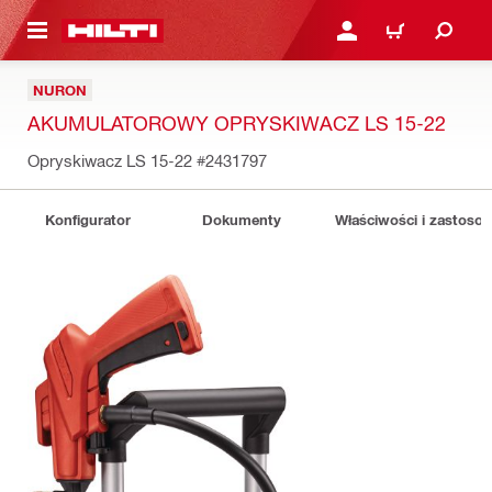
 STRONY GŁÓWNEJ
ZALOGUJ SIĘ LUB ZARE
KOSZYK
NURON
AKUMULATOROWY OPRYSKIWACZ LS 15-22
Opryskiwacz LS 15-22
#2431797
Konfigurator
Dokumenty
Właściwości i zastoso