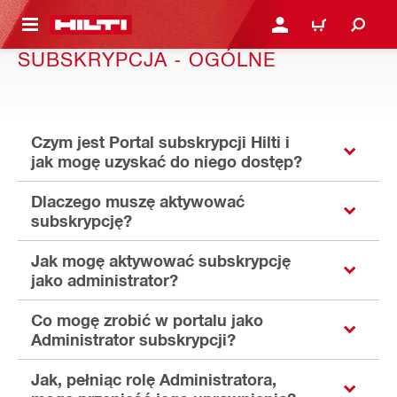
 STRONY GŁÓWNEJ
ZALOGUJ SIĘ LUB ZARE
KOSZYK
SUBSKRYPCJA - OGÓLNE
Czym jest Portal subskrypcji Hilti i
jak mogę uzyskać do niego dostęp?
Dlaczego muszę aktywować
subskrypcję?
Jak mogę aktywować subskrypcję
jako administrator?
Co mogę zrobić w portalu jako
Administrator subskrypcji?
Jak, pełniąc rolę Administratora,