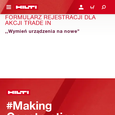
 STRONY GŁÓWNEJ
ZALOGUJ SIĘ LUB ZARE
KOSZYK
FORMULARZ REJESTRACJI DLA
AKCJI TRADE IN
,,Wymień urządzenia na nowe”
#Making