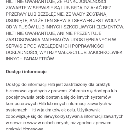
HILTI NIE GWARANTUJE, ŻE FUNKCJONALNOŚCI
ZAWARTE W SERWISIE SĄ LUB BĘDĄ DZIAŁAĆ BEZ
PRZERWY LUB BEZBŁĘDNIE, ŻE WADY ZOSTANĄ
USUNIĘTE, ANI ŻE TEN SERWIS I SERWER JEST WOLNY
OD WIRUSÓW LUB INNYCH SZKODLIWYCH ELEMENTÓW.
HILTI NIE GWARANTUJE, ANI NIE PREZENTUJE
ZASTOSOWANIA MATERIAŁÓW UDOSTĘPNIANYCH W
SERWISIE POD WZGLĘDEM ICH POPRAWNOŚCI,
DOKŁADNOŚCI, WYTRZYMAŁOŚCI LUB JAKICHKOLWIEK
INNYCH PARAMETRÓW.
Dostęp i informacje
Dostęp do informacji Hilti jest zastrzeżony dla praktyk
biznesowe zgodnych z prawem. Zabrania się dostępu lub
podejmowania prób dostania się do innych systemów
komputerowych Hilti lub innych informacji zawartych w
systemach Hilti w jakimkolwiek celu. Użytkownik
zobowiązuje się do niewykorzystywania informacji zawartych
w serwisie www w celach innych, niż zgodne z prawem
praktyki biznesowe.