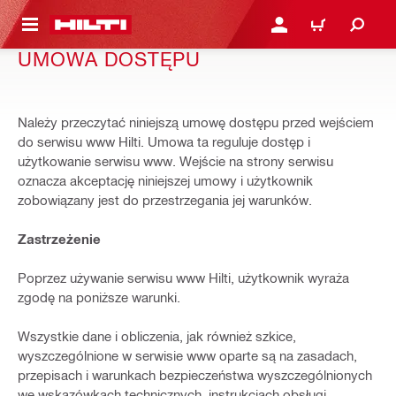
 STRONY GŁÓWNEJ
ZALOGUJ SIĘ LUB ZARE
KOSZYK
UMOWA DOSTĘPU
Należy przeczytać niniejszą umowę dostępu przed wejściem
do serwisu www Hilti. Umowa ta reguluje dostęp i
użytkowanie serwisu www. Wejście na strony serwisu
oznacza akceptację niniejszej umowy i użytkownik
zobowiązany jest do przestrzegania jej warunków.
Zastrzeżenie
Poprzez używanie serwisu www Hilti, użytkownik wyraża
zgodę na poniższe warunki.
Wszystkie dane i obliczenia, jak również szkice,
wyszczególnione w serwisie www oparte są na zasadach,
przepisach i warunkach bezpieczeństwa wyszczególnionych
we wskazówkach technicznych, instrukcjach obsługi,