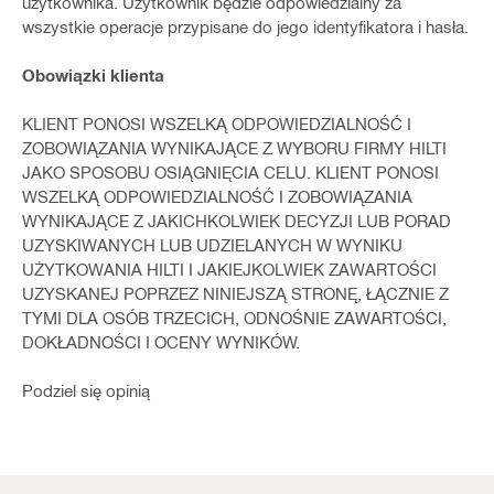
użytkownika. Użytkownik będzie odpowiedzialny za
wszystkie operacje przypisane do jego identyfikatora i hasła.
Obowiązki klienta
KLIENT PONOSI WSZELKĄ ODPOWIEDZIALNOŚĆ I
ZOBOWIĄZANIA WYNIKAJĄCE Z WYBORU FIRMY HILTI
JAKO SPOSOBU OSIĄGNIĘCIA CELU. KLIENT PONOSI
WSZELKĄ ODPOWIEDZIALNOŚĆ I ZOBOWIĄZANIA
WYNIKAJĄCE Z JAKICHKOLWIEK DECYZJI LUB PORAD
UZYSKIWANYCH LUB UDZIELANYCH W WYNIKU
UŻYTKOWANIA HILTI I JAKIEJKOLWIEK ZAWARTOŚCI
UZYSKANEJ POPRZEZ NINIEJSZĄ STRONĘ, ŁĄCZNIE Z
TYMI DLA OSÓB TRZECICH, ODNOŚNIE ZAWARTOŚCI,
DOKŁADNOŚCI I OCENY WYNIKÓW.
Podziel się opinią