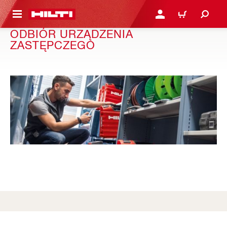
 STRONY GŁÓWNEJ
ZALOGUJ SIĘ LUB ZARE
KOSZYK
ODBIÓR URZĄDZENIA
ZASTĘPCZEGO