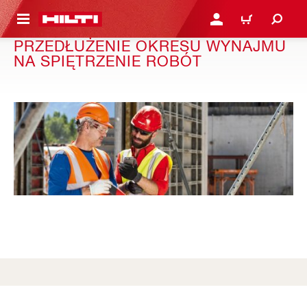
 STRONY GŁÓWNEJ
ZALOGUJ SIĘ LUB ZARE
KOSZYK
PRZEDŁUŻENIE OKRESU WYNAJMU
NA SPIĘTRZENIE ROBÓT