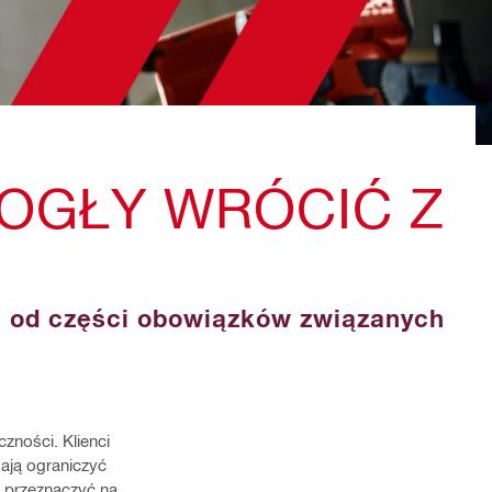
MOGŁY WRÓCIĆ Z
ę od części obowiązków związanych
zności. Klienci
gają ograniczyć
o przeznaczyć na