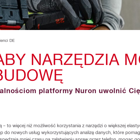
lienci DE
ABY NARZĘDZIA 
BUDOWĘ
alnościom platformy Nuron uwolnić Ci
 to więcej niż możliwość korzystania z narzędzi o większej elastyc
stęp do nowych usług wykorzystujących analizę danych, które poma
 spędzają mniej czasu na załatwianiu spraw przez telefon, mogąc g