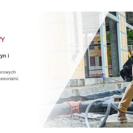
Y 
n i 
orowych 
esoriami. 