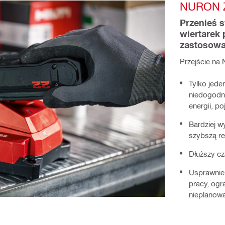
NURON 
Przenieś 
wiertarek 
zastosowań
Przejście na 
Tylko jede
niedogodn
energii, p
Bardziej w
szybszą re
Dłuższy c
Usprawnie
pracy, ogr
nieplanowa