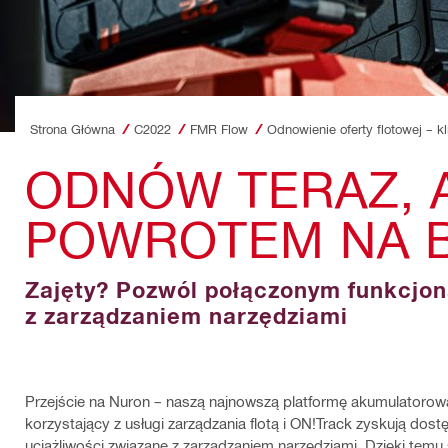
Strona Główna
C2022
FMR Flow
Odnowienie oferty flotowej – k
ODNÓW TERAZ, 
POWROTEM NA 
Zajęty? Pozwól połączonym funkcjon
z zarządzaniem narzędziami
Przejście na Nuron – naszą najnowszą platformę akumulatorową –
korzystający z usługi zarządzania flotą i ON!Track zyskują do
uciążliwości związane z zarządzaniem narzędziami. Dzięki temu