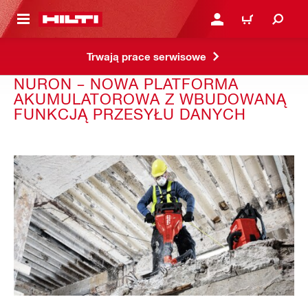
 STRONY GŁÓWNEJ
ZALOGUJ SIĘ LUB ZARE
KOSZYK
Trwają prace serwisowe
NURON – NOWA PLATFORMA
AKUMULATOROWA Z WBUDOWANĄ
FUNKCJĄ PRZESYŁU DANYCH