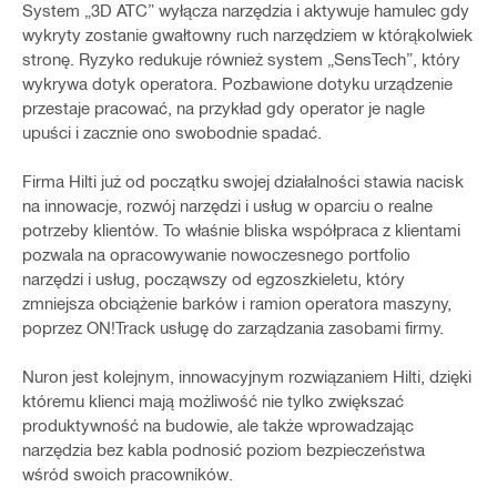
System „3D ATC” wyłącza narzędzia i aktywuje hamulec gdy
wykryty zostanie gwałtowny ruch narzędziem w którąkolwiek
stronę. Ryzyko redukuje również system „SensTech”, który
wykrywa dotyk operatora. Pozbawione dotyku urządzenie
przestaje pracować, na przykład gdy operator je nagle
upuści i zacznie ono swobodnie spadać.
Firma Hilti już od początku swojej działalności stawia nacisk
na innowacje, rozwój narzędzi i usług w oparciu o realne
potrzeby klientów. To właśnie bliska współpraca z klientami
pozwala na opracowywanie nowoczesnego portfolio
narzędzi i usług, począwszy od egzoszkieletu, który
zmniejsza obciążenie barków i ramion operatora maszyny,
poprzez ON!Track usługę do zarządzania zasobami firmy.
Nuron jest kolejnym, innowacyjnym rozwiązaniem Hilti, dzięki
któremu klienci mają możliwość nie tylko zwiększać
produktywność na budowie, ale także wprowadzając
narzędzia bez kabla podnosić poziom bezpieczeństwa
wśród swoich pracowników.