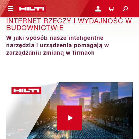
 STRONY GŁÓWNEJ
ZALOGUJ SIĘ LUB ZARE
KOSZYK
INTERNET RZECZY I WYDAJNOŚĆ W
BUDOWNICTWIE
W jaki sposób nasze inteligentne
narzędzia i urządzenia pomagają w
zarządzaniu zmianą w firmach