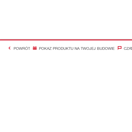
POWRÓT
POKAZ PRODUKTU NA TWOJEJ BUDOWIE
CZA
#Making Constructi
Kontakt
Aktualności