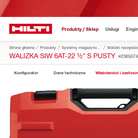
Produkty / Sklep
Usługi
Engin
Strona główna
Produkty
Systemy magazynowania i transportowania narzędzi
Walizki narzędzi
WALIZKA SIW 6AT-22 ½“ S PUSTY
#2365074
Konfigurator
Dane techniczne
Właściwości i zastos