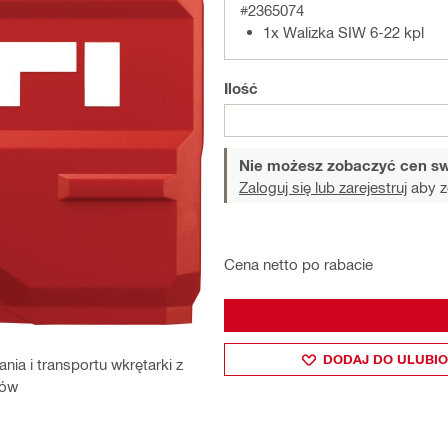
#2365074
1x Walizka SIW 6-22 kpl
Ilość
Nie możesz zobaczyć cen sw
Zaloguj się lub zarejestruj
aby z
Cena netto po rabacie
DODAJ DO ULUBI
a i transportu wkrętarki z
iów