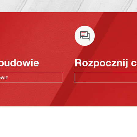
 budowie
Rozpocznij c
OWIE