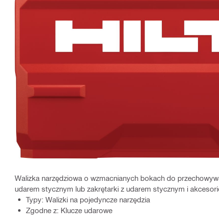
Walizka narzędziowa o wzmacnianych bokach do przechowywani
udarem stycznym lub zakrętarki z udarem stycznym i akcesor
Typy: Walizki na pojedyncze narzędzia
Zgodne z: Klucze udarowe