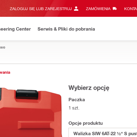
ZALOGUJ SIĘ LUB ZAREJESTRUJ
ZAMÓWIENIA
KONTA
eering Center
Serwis & Pliki do pobrania
owe
owania
Wybierz opcję
Paczka
1 szt.
Opcje produktu
Walizka SIW 6AT-22 ½“ S pus