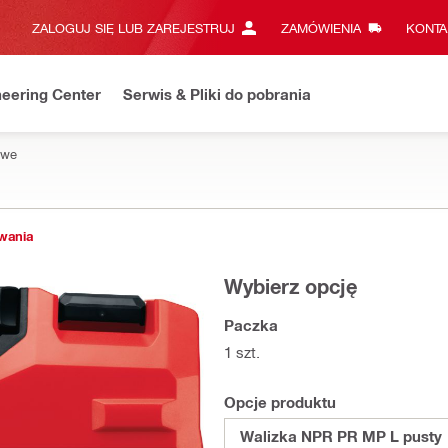
ZALOGUJ SIĘ LUB ZAREJESTRUJ
ZAMÓWIENIA
KONTA
eering Center
Serwis & Pliki do pobrania
owe
owania
Wybierz opcję
Paczka
1 szt.
Opcje produktu
Walizka NPR PR MP L pusty