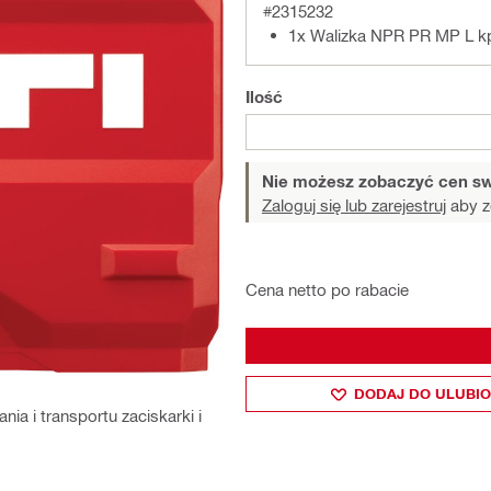
#2315232
1x Walizka NPR PR MP L k
Ilość
Nie możesz zobaczyć cen sw
Zaloguj się lub zarejestruj
aby z
Cena netto po rabacie
DODAJ DO ULUBI
 i transportu zaciskarki i