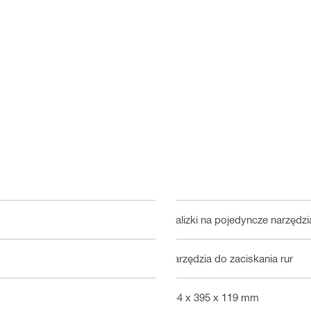
Walizki na pojedyncze narzędzi
Narzędzia do zaciskania rur
444 x 395 x 119 mm