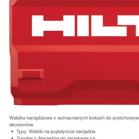
Walizka narzędziowa o wzmacnianych bokach do przechowywania
akcesoriów
Typy: Walizki na pojedyncze narzędzia
Zgodne z: Narzędzia do zaciskania rur