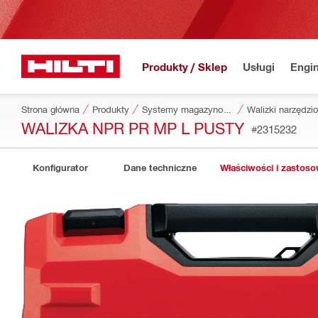
Produkty / Sklep
Usługi
Engin
Strona główna
Produkty
Systemy magazynowania i transportowania narzędzi
Walizki narzędzi
WALIZKA NPR PR MP L PUSTY
#2315232
Konfigurator
Dane techniczne
Właściwości i zastos