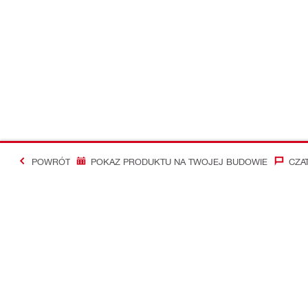
POWRÓT
POKAZ PRODUKTU NA TWOJEJ BUDOWIE
CZA
#Making Constructi