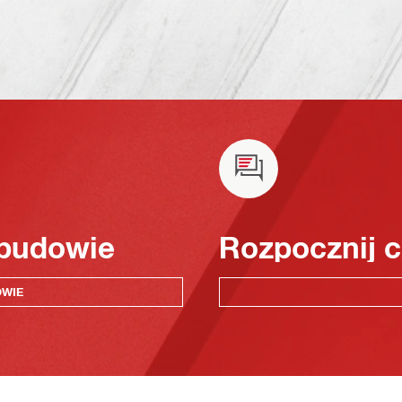
 budowie
Rozpocznij c
OWIE