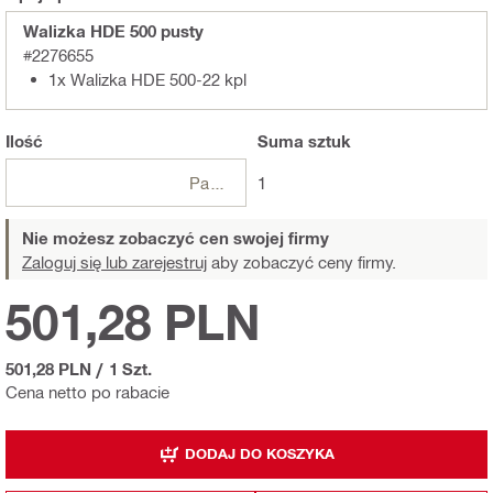
Walizka HDE 500 pusty
#2276655
1x Walizka HDE 500-22 kpl
Ilość
Suma
sztuk
Paczki
1
Nie możesz zobaczyć cen swojej firmy
Zaloguj się lub zarejestruj
aby zobaczyć ceny firmy.
501,28 PLN
501,28 PLN
/
1 Szt.
Cena netto po rabacie
DODAJ DO KOSZYKA