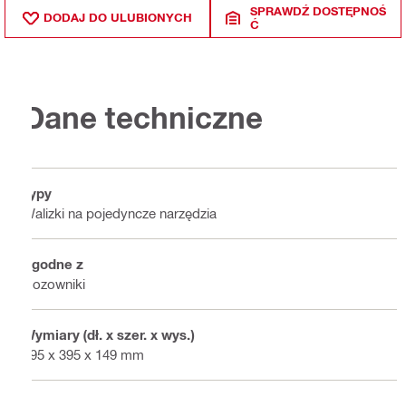
SPRAWDŹ DOSTĘPNOŚ
DODAJ DO ULUBIONYCH
Ć
Dane techniczne
Typy
Walizki na pojedyncze narzędzia
Zgodne z
Dozowniki
Wymiary (dł. x szer. x wys.)
495 x 395 x 149 mm