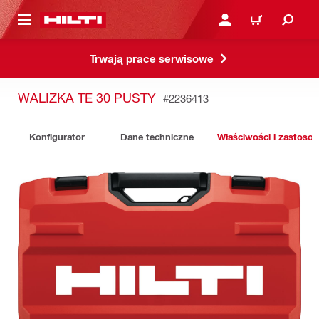
 STRONY GŁÓWNEJ
ZALOGUJ SIĘ LUB ZARE
KOSZYK
Trwają prace serwisowe
WALIZKA TE 30 PUSTY
#2236413
Konfigurator
Dane techniczne
Właściwości i zastoso