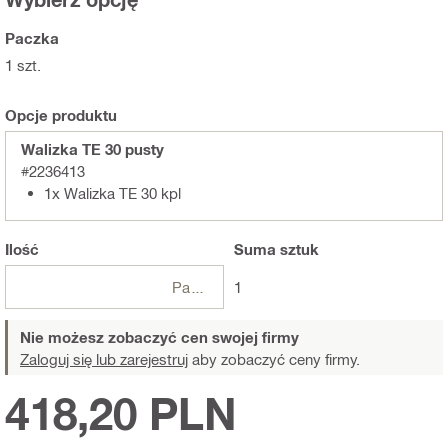
Paczka
1 szt.
Opcje produktu
Walizka TE 30 pusty
#2236413
1x Walizka TE 30 kpl
Ilość
Suma
sztuk
Paczki
1
Nie możesz zobaczyć cen swojej firmy
Zaloguj się lub zarejestruj
aby zobaczyć ceny firmy.
418,20 PLN