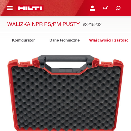
 STRONY GŁÓWNEJ
ZALOGUJ SIĘ LUB ZARE
KOSZYK
WALIZKA NPR PS/PM PUSTY
#2215232
Konfigurator
Dane techniczne
Właściwości i zastoso