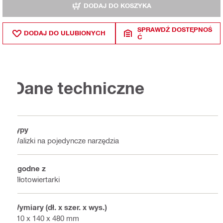
DODAJ DO KOSZYKA
SPRAWDŹ DOSTĘPNOŚ
DODAJ DO ULUBIONYCH
Ć
Dane techniczne
Typy
Walizki na pojedyncze narzędzia
Zgodne z
Młotowiertarki
Wymiary (dł. x szer. x wys.)
610 x 140 x 480 mm