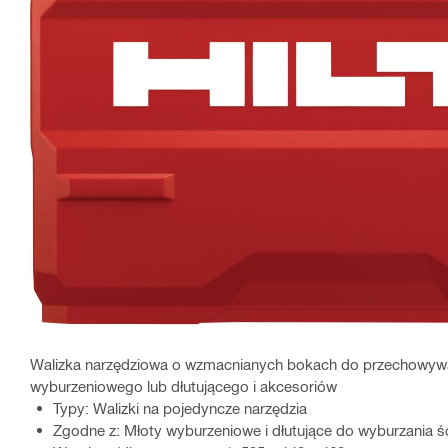
Walizka narzędziowa o wzmacnianych bokach do przechowywan
wyburzeniowego lub dłutującego i akcesoriów
Typy: Walizki na pojedyncze narzędzia
Zgodne z: Młoty wyburzeniowe i dłutujące do wyburzania ś