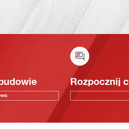
 budowie
Rozpocznij c
OWIE