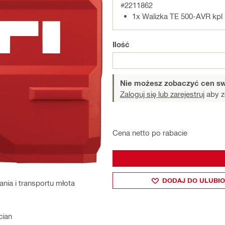
#2211862
1x Walizka TE 500-AVR kpl
Ilość
Nie możesz zobaczyć cen sw
Zaloguj się lub zarejestruj
aby z
Cena netto po rabacie
DODAJ DO ULUBI
ia i transportu młota
cian