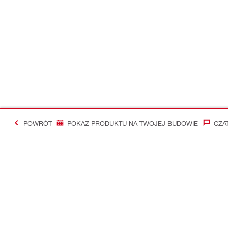
POWRÓT
POKAZ PRODUKTU NA TWOJEJ BUDOWIE
CZA
#Making Constructi