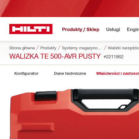
Produkty / Sklep
Usługi
Engin
Strona główna
Produkty
Systemy magazynowania i transportowania narzędzi
Walizki narzędzi
WALIZKA TE 500-AVR PUSTY
#2211862
Konfigurator
Dane techniczne
Właściwości i zastos