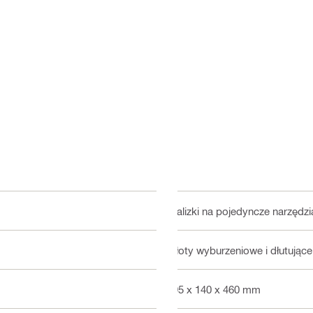
Walizki na pojedyncze narzędzi
Młoty wyburzeniowe i dłutujące
595 x 140 x 460 mm