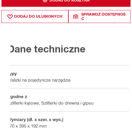
DODAJ DO KOSZYKA
SPRAWDŹ DOSTĘPNOŚ
DODAJ DO ULUBIONYCH
Ć
Dane techniczne
Typy
Walizki na pojedyncze narzędzia
Zgodne z
Szlifierki kątowe, Szlifierki do drewna i gipsu
Wymiary (dł. x szer. x wys.)
570 x 395 x 192 mm