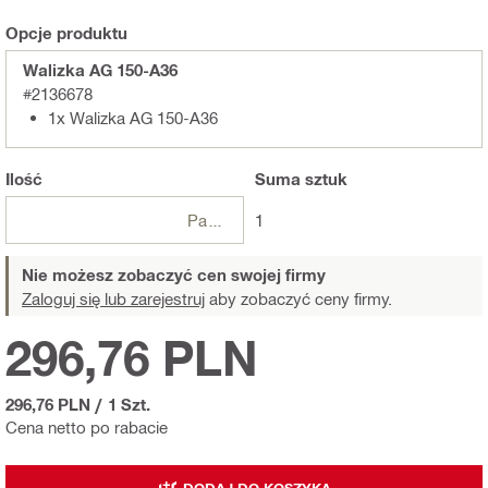
Opcje produktu
Walizka AG 150-A36
#2136678
1x Walizka AG 150-A36
Ilość
Suma
sztuk
Paczki
1
Nie możesz zobaczyć cen swojej firmy
Zaloguj się lub zarejestruj
aby zobaczyć ceny firmy.
296,76 PLN
296,76 PLN
/
1 Szt.
Cena netto po rabacie