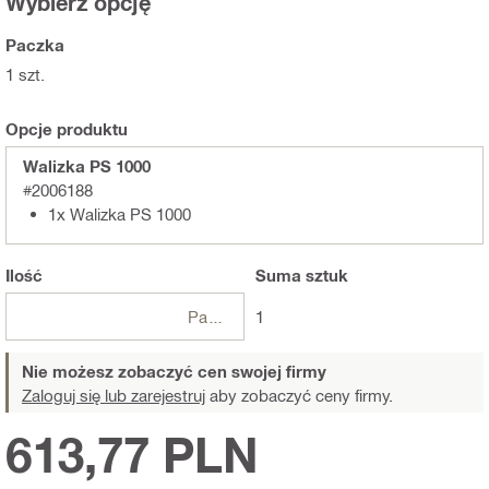
Wybierz opcję
Paczka
1 szt.
Opcje produktu
Walizka PS 1000
#2006188
1x Walizka PS 1000
Ilość
Suma
sztuk
Paczki
1
Nie możesz zobaczyć cen swojej firmy
Zaloguj się lub zarejestruj
aby zobaczyć ceny firmy.
613,77 PLN