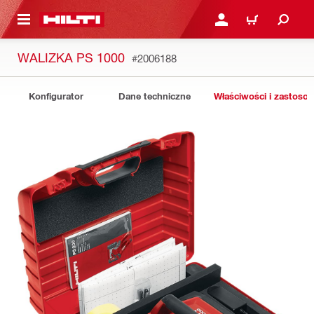
 STRONY GŁÓWNEJ
ZALOGUJ SIĘ LUB ZARE
KOSZYK
WALIZKA PS 1000
#2006188
Konfigurator
Dane techniczne
Właściwości i zastoso