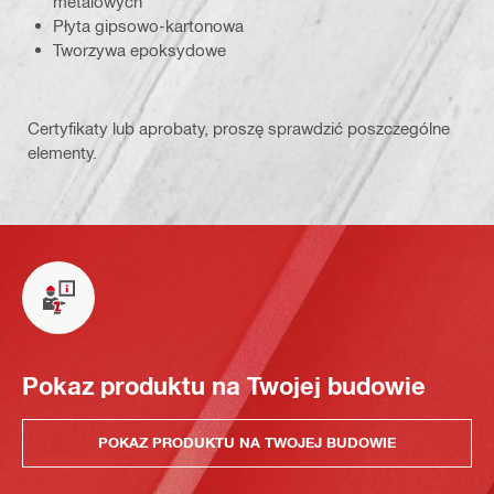
metalowych
Płyta gipsowo-kartonowa
Tworzywa epoksydowe
Certyfikaty lub aprobaty, proszę sprawdzić poszczególne
elementy.
Pokaz produktu na Twojej budowie
POKAZ PRODUKTU NA TWOJEJ BUDOWIE