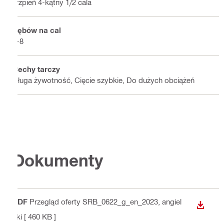
Trzpień 4-kątny 1/2 cala
Zębów na cal
6-8
Cechy tarczy
Długa żywotność, Cięcie szybkie, Do dużych obciążeń
Dokumenty
PDF
Przegląd oferty SRB_0622_g_en_2023
, angiel
WYŚWI
ski
[ 460 KB ]