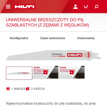
 STRONY GŁÓWNEJ
ZALOGUJ SIĘ LUB ZARE
KOSZYK
UNIWERSALNE BRZESZCZOTY DO PIŁ
SZABLASTYCH (Z ZĘBAMI Z WĘGLIKÓW)
Konfigurator
Dane techniczne
Dokumenty
1 IMAGES
2 VIDEOS
Najwytrzymalsze brzeszczoty do piły szablastej, do prac