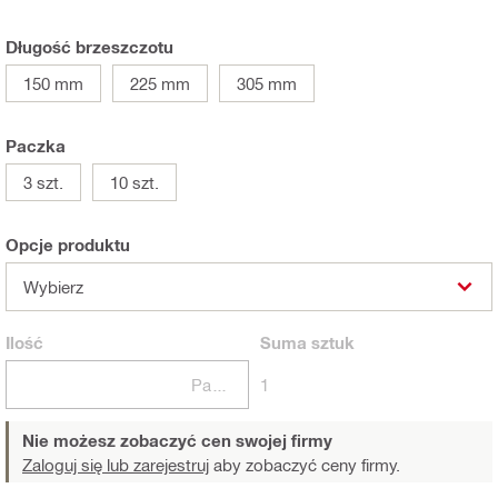
Długość brzeszczotu
150 mm
225 mm
305 mm
Paczka
3 szt.
10 szt.
Opcje produktu
Wybierz
Ilość
Suma
sztuk
Paczki
1
Nie możesz zobaczyć cen swojej firmy
Zaloguj się lub zarejestruj
aby zobaczyć ceny firmy.