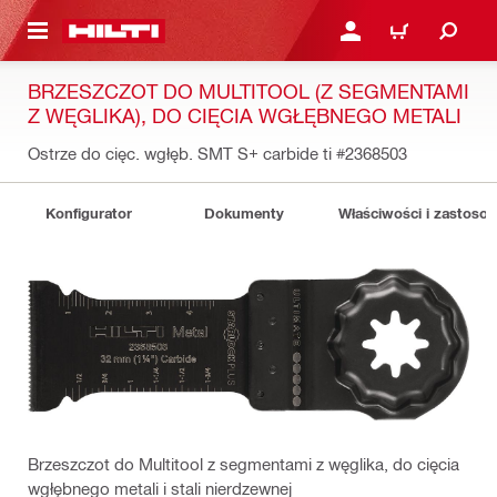
 STRONY GŁÓWNEJ
ZALOGUJ SIĘ LUB ZARE
KOSZYK
BRZESZCZOT DO MULTITOOL (Z SEGMENTAMI
Z WĘGLIKA), DO CIĘCIA WGŁĘBNEGO METALI
Ostrze do cięc. wgłęb. SMT S+ carbide ti
#2368503
Konfigurator
Dokumenty
Właściwości i zastoso
Brzeszczot do Multitool z segmentami z węglika, do cięcia
wgłębnego metali i stali nierdzewnej