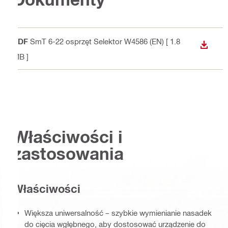
PDF
SmT 6-22 osprzęt Selektor W4586 (EN)
[ 1.8
WYŚWI
MB ]
Właściwości i
zastosowania
Właściwości
Większa uniwersalność – szybkie wymienianie nasadek
do cięcia wgłębnego, aby dostosować urządzenie do