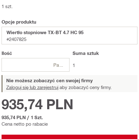
1 szt.
Opcje produktu
Wiertło stopniowe TX-BT 4.7 HC 95
#2407825
Ilość
Suma
sztuk
Paczki
1
Nie możesz zobaczyć cen swojej firmy
Zaloguj się lub zarejestruj
aby zobaczyć ceny firmy.
935,74 PLN
935,74 PLN
/
1 Szt.
Cena netto po rabacie