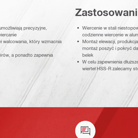
Zastosowani
możliwiają precyzyjne,
Wiercenie w stali niestopo
iercanie
codzienne wiercenie w alu
i walcowania, który wzmacnia
Montaż elewacji, produkcja
montaż poszyć i pokryć d
iórów, a ponadto zapewnia
belek
W celu zapewnienia dłuższ
wierteł HSS-R zalecamy s