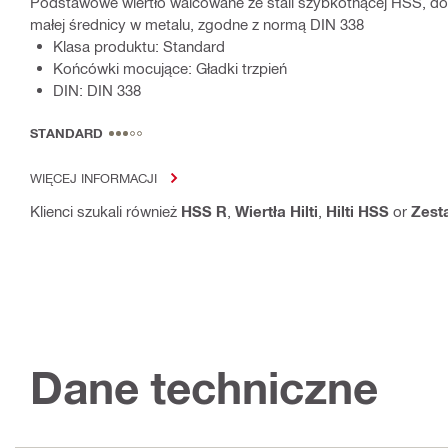
Podstawowe wiertło walcowane ze stali szybkotnącej HSS, 
małej średnicy w metalu, zgodne z normą DIN 338
Klasa produktu: Standard
Końcówki mocujące: Gładki trzpień
DIN: DIN 338
STANDARD
WIĘCEJ INFORMACJI
Klienci szukali również
HSS R
,
Wiertła Hilti
,
Hilti HSS
or
Zest
Dane techniczne