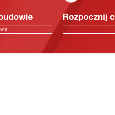
 budowie
Rozpocznij c
OWIE