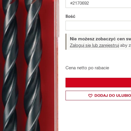
#2170692
Ilość
Nie możesz zobaczyć cen sw
Zaloguj się lub zarejestruj
aby z
Cena netto po rabacie
DODAJ DO ULUBI