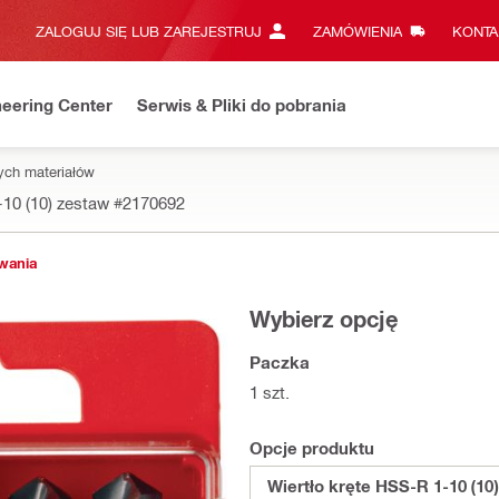
ZALOGUJ SIĘ LUB ZAREJESTRUJ
ZAMÓWIENIA
KONTA
eering Center
Serwis & Pliki do pobrania
nych materiałów
-10 (10) zestaw
#2170692
owania
Wybierz opcję
Paczka
1 szt.
Opcje produktu
Wiertło kręte HSS-R 1-10 (10