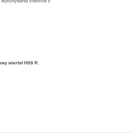
do wykonywania otworów o
awy wierteł HSS R
.