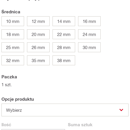
Średnica
10 mm
12 mm
14 mm
16 mm
18 mm
20 mm
22 mm
24 mm
25 mm
26 mm
28 mm
30 mm
32 mm
35 mm
38 mm
Paczka
1 szt.
Opcje produktu
Wybierz
Ilość
Suma
sztuk