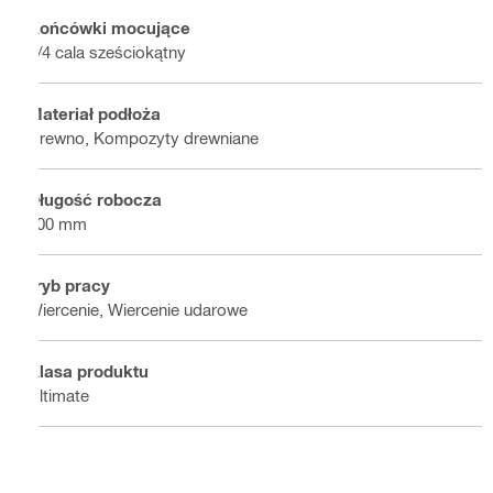
Końcówki mocujące
1/4 cala sześciokątny
Materiał podłoża
Drewno, Kompozyty drewniane
Długość robocza
100 mm
Tryb pracy
Wiercenie, Wiercenie udarowe
Klasa produktu
Ultimate