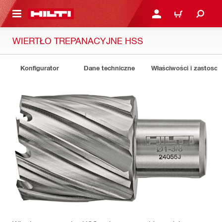
 STRONY GŁÓWNEJ
ZALOGUJ SIĘ LUB ZARE
KOSZYK
WIERTŁO TREPANACYJNE HSS
Konfigurator
Dane techniczne
Właściwości i zastoso