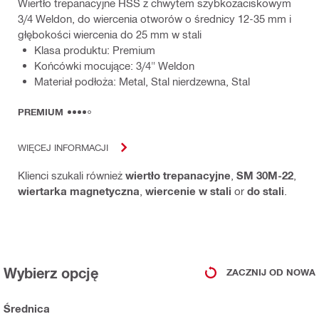
Wiertło trepanacyjne HSS z chwytem szybkozaciskowym
3/4 Weldon, do wiercenia otworów o średnicy 12-35 mm i
głębokości wiercenia do 25 mm w stali
Klasa produktu: Premium
Końcówki mocujące: 3/4" Weldon
Materiał podłoża: Metal, Stal nierdzewna, Stal
PREMIUM
WIĘCEJ INFORMACJI
Klienci szukali również
wiertło trepanacyjne
,
SM 30M-22
,
wiertarka magnetyczna
,
wiercenie w stali
or
do stali
.
Wybierz opcję
ZACZNIJ OD NOWA
Średnica