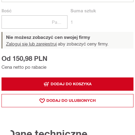
Ilość
Suma
sztuk
Paczki
1
Nie możesz zobaczyć cen swojej firmy
Zaloguj się lub zarejestruj
aby zobaczyć ceny firmy.
Od 150,98 PLN
Cena netto po rabacie
DODAJ DO KOSZYKA
DODAJ DO ULUBIONYCH
Dane techniczne