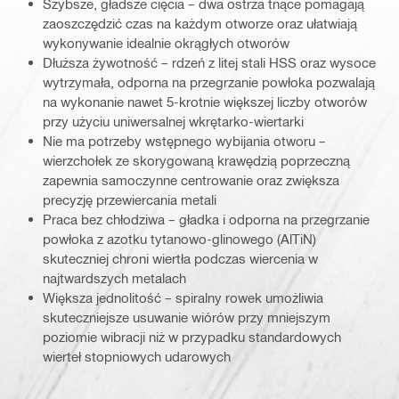
Szybsze, gładsze cięcia – dwa ostrza tnące pomagają
zaoszczędzić czas na każdym otworze oraz ułatwiają
wykonywanie idealnie okrągłych otworów
Dłuższa żywotność – rdzeń z litej stali HSS oraz wysoce
wytrzymała, odporna na przegrzanie powłoka pozwalają
na wykonanie nawet 5-krotnie większej liczby otworów
przy użyciu uniwersalnej wkrętarko-wiertarki
Nie ma potrzeby wstępnego wybijania otworu –
wierzchołek ze skorygowaną krawędzią poprzeczną
zapewnia samoczynne centrowanie oraz zwiększa
precyzję przewiercania metali
Praca bez chłodziwa – gładka i odporna na przegrzanie
powłoka z azotku tytanowo-glinowego (AlTiN)
skuteczniej chroni wiertła podczas wiercenia w
najtwardszych metalach
Większa jednolitość – spiralny rowek umożliwia
skuteczniejsze usuwanie wiórów przy mniejszym
poziomie wibracji niż w przypadku standardowych
wierteł stopniowych udarowych