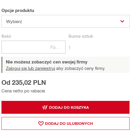
Opcje produktu
Wybierz
Ilość
Suma
sztuk
Paczki
1
Nie możesz zobaczyć cen swojej firmy
Zaloguj się lub zarejestruj
aby zobaczyć ceny firmy.
Od 235,02 PLN
Cena netto po rabacie
DODAJ DO KOSZYKA
DODAJ DO ULUBIONYCH