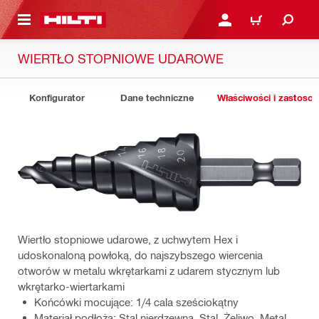
 STRONY GŁÓWNEJ
ZALOGUJ SIĘ LUB ZARE
KOSZYK
WIERTŁO STOPNIOWE UDAROWE
Konfigurator
Dane techniczne
Właściwości i zastoso
Wiertło stopniowe udarowe, z uchwytem Hex i
udoskonaloną powłoką, do najszybszego wiercenia
otworów w metalu wkrętarkami z udarem stycznym lub
wkrętarko-wiertarkami
Końcówki mocujące: 1/4 cala sześciokątny
Materiał podłoża: Stal nierdzewna, Stal, Żeliwo, Metal