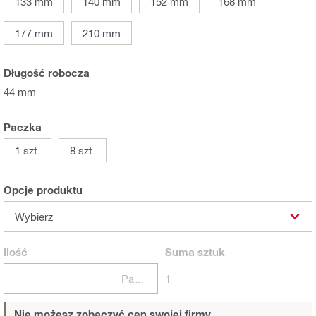
133 mm
140 mm
152 mm
168 mm
177 mm
210 mm
Długość robocza
44 mm
Paczka
1 szt.
8 szt.
Opcje produktu
Wybierz
Ilość
Suma
sztuk
Paczki
1
Nie możesz zobaczyć cen swojej firmy