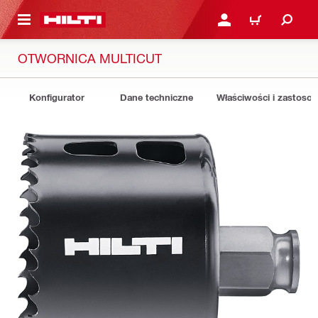
 STRONY GŁÓWNEJ
ZALOGUJ SIĘ LUB ZARE
KOSZYK
OTWORNICA MULTICUT
Konfigurator
Dane techniczne
Właściwości i zastoso