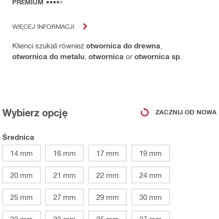
PREMIUM
WIĘCEJ INFORMACJI
Klienci szukali również
otwornica do drewna
,
otwornica do metalu
,
otwornica
or
otwornica sp
.
Wybierz opcję
ZACZNIJ OD NOWA
Średnica
14 mm
16 mm
17 mm
19 mm
20 mm
21 mm
22 mm
24 mm
25 mm
27 mm
29 mm
30 mm
32 mm
33 mm
35 mm
37 mm