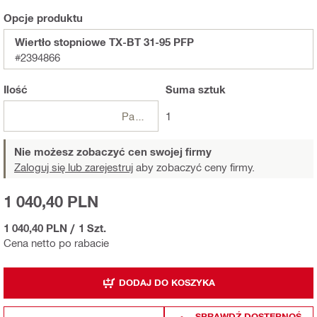
Opcje produktu
Wiertło stopniowe TX-BT 31-95 PFP
#2394866
Ilość
Suma
sztuk
Paczki
1
Nie możesz zobaczyć cen swojej firmy
Zaloguj się lub zarejestruj
aby zobaczyć ceny firmy.
1 040,40 PLN
1 040,40 PLN
/
1 Szt.
Cena netto po rabacie
DODAJ DO KOSZYKA
SPRAWDŹ DOSTĘPNOŚ