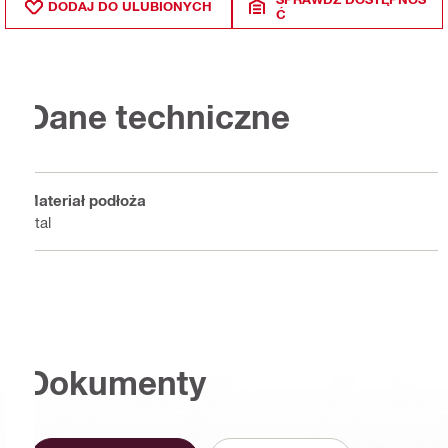
DODAJ DO ULUBIONYCH
Ć
Dane techniczne
Materiał podłoża
Stal
Dokumenty