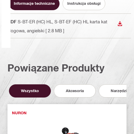
Informacje techniczne
Instrukcja obsługi
PDF
S-BT-ER (HC) HL, S-BT-EF (HC) HL karta kat
WYŚWI
alogowa
, angielski
[ 2.8 MB ]
Powiązane Produkty
Wszystko
Akcesoria
Narzędzia
NURON