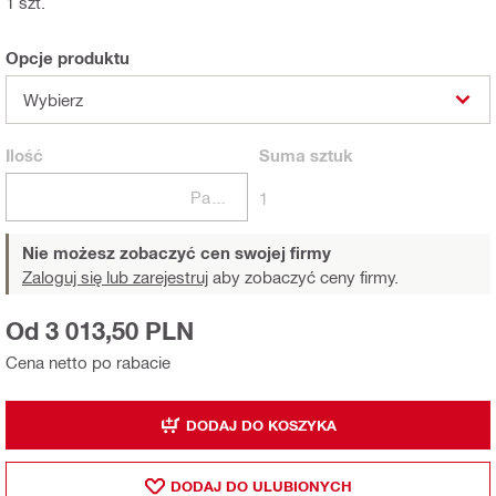
1 szt.
Opcje produktu
Wybierz
Ilość
Suma
sztuk
Paczki
1
Nie możesz zobaczyć cen swojej firmy
Zaloguj się lub zarejestruj
aby zobaczyć ceny firmy.
Od 3 013,50 PLN
Cena netto po rabacie
DODAJ DO KOSZYKA
DODAJ DO ULUBIONYCH