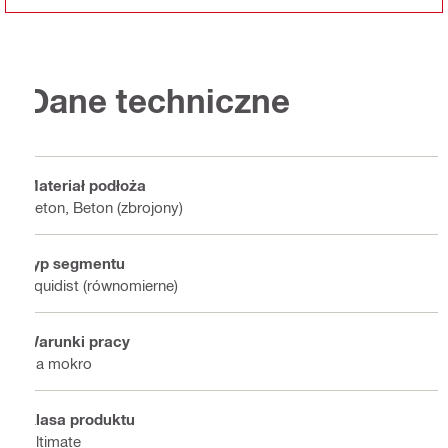
Dane techniczne
Materiał podłoża
Beton, Beton (zbrojony)
Typ segmentu
Equidist (równomierne)
Warunki pracy
Na mokro
Klasa produktu
Ultimate