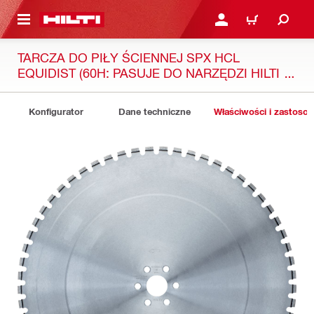
 STRONY GŁÓWNEJ
ZALOGUJ SIĘ LUB ZARE
KOSZYK
TARCZA DO PIŁY ŚCIENNEJ SPX HCL
EQUIDIST (60H: PASUJE DO NARZĘDZI HILTI I
HUSQVARNA®)
Konfigurator
Dane techniczne
Właściwości i zastoso