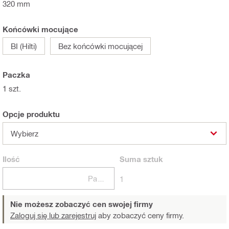
320 mm
Końcówki mocujące
BI (Hilti)
Bez końcówki mocującej
Paczka
1 szt.
Opcje produktu
Wybierz
Ilość
Suma
sztuk
Paczki
1
Nie możesz zobaczyć cen swojej firmy
Zaloguj się lub zarejestruj
aby zobaczyć ceny firmy.