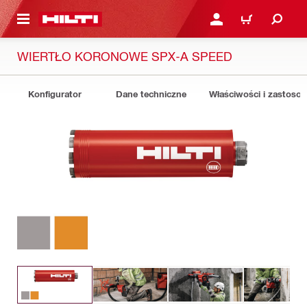
 STRONY GŁÓWNEJ
ZALOGUJ SIĘ LUB ZARE
KOSZYK
WIERTŁO KORONOWE SPX-A SPEED
Konfigurator
Dane techniczne
Właściwości i zastoso