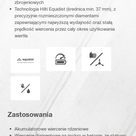
zbrojeniowych
Technologia Hilti Equidist (średnica min. 37 mm), z
precyzyjnie rozmieszczonymi diamentami
zapewniającymi najwyższą wydajność oraz stałą
prędkość wiercenia przez cały okres użytkowania
wiertła
Zoptymalizowane pod kątem urządz
Tryb pracy
Equidist_Icon_PDP (2940829)
Warunki pracy
Zastosowania
Akumulatorowe wiercenie rdzeniowe
Wiercenie diamentowe na mokro w betonie, ze statywu