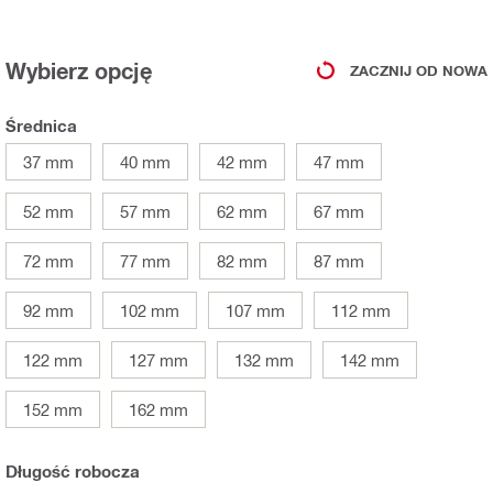
Wybierz opcję
ZACZNIJ OD NOWA
Średnica
37 mm
40 mm
42 mm
47 mm
52 mm
57 mm
62 mm
67 mm
72 mm
77 mm
82 mm
87 mm
92 mm
102 mm
107 mm
112 mm
122 mm
127 mm
132 mm
142 mm
152 mm
162 mm
Długość robocza